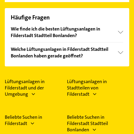
Häufige Fragen
Wie finde ich die besten Lüftungsanlagen in
Filderstadt Stadtteil Bonlanden?
Vergleichen Sie alle Anbieter anhand echter
Welche Lüftungsanlagen in Filderstadt Stadtteil
Kundenmeinungen und profitieren Sie von den
Bonlanden haben gerade geöffnet?
Empfehlungen. Die Suchergebnisse können Sie sich
einfach nach
Bewertungen
sortiert anzeigen lassen.
Im Anbieter-Bereich finden Sie alle
Öffnungszeiten
.
Bitte beachten Sie, dass diese an Sonn- und
Feiertagen abweichen können.
Lüftungsanlagen in
Lüftungsanlagen in
Filderstadt und der
Stadtteilen von
Umgebung
Filderstadt
Beliebte Suchen in
Beliebte Suchen in
Filderstadt
Filderstadt Stadtteil
Bonlanden