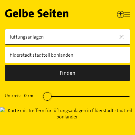
Finden
Umkreis:
0
km