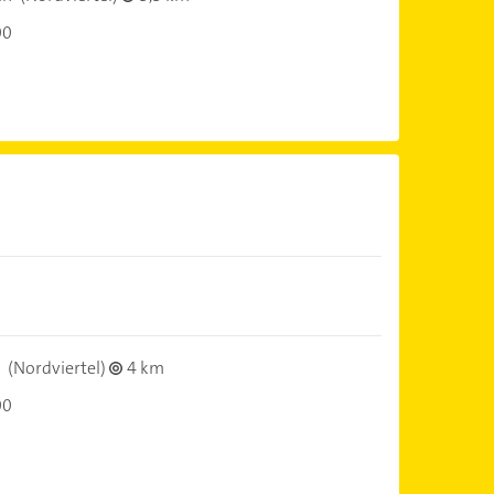
00
(Nordviertel)
4 km
00