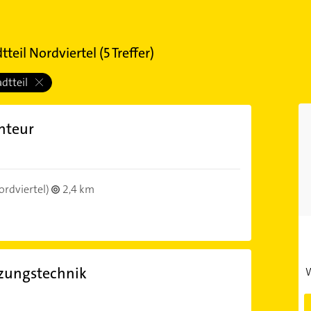
tteil Nordviertel
(
5
Treffer)
adtteil
nteur
ordviertel)
2,4 km
izungstechnik
W