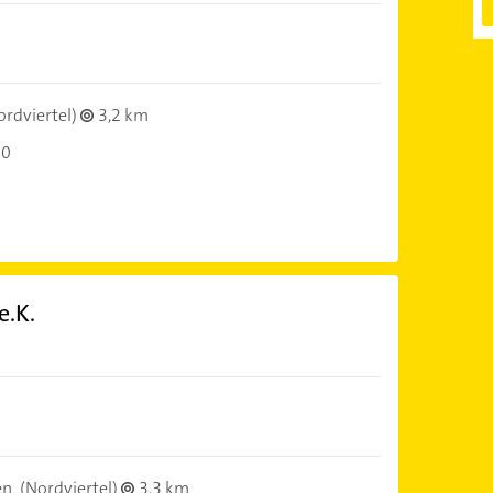
rdviertel)
3,2 km
30
e.K.
en
(Nordviertel)
3,3 km