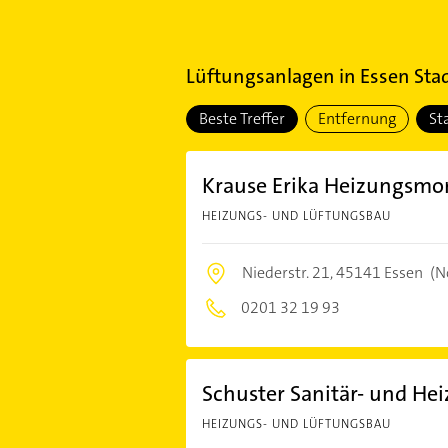
Lüftungsanlagen
in
Essen Stad
Beste Treffer
Entfernung
St
Krause Erika Heizungsmo
HEIZUNGS- UND LÜFTUNGSBAU
Niederstr. 21,
45141 Essen
(N
0201 32 19 93
Schuster Sanitär- und He
HEIZUNGS- UND LÜFTUNGSBAU