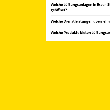
Welche Lüftungsanlagen in Essen St
geöffnet?
Im Anbieter-Bereich finden Sie alle
Welche Dienstleistungen überneh
Sonn- und Feiertagen abweichen k
Folgende Leistungen werden ange
Welche Produkte bieten Lüftungsa
Das Angebot umfasst unter andere