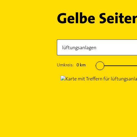
Umkreis:
0
km