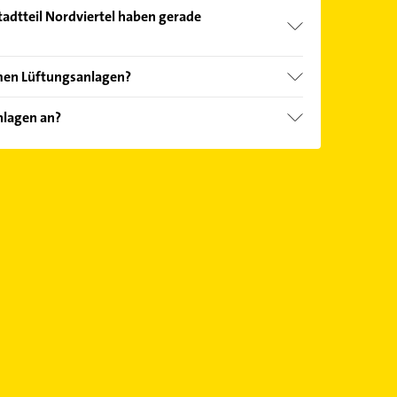
adtteil Nordviertel haben gerade
Öffnungszeiten
. Bitte beachten Sie, dass diese an
men Lüftungsanlagen?
önnen.
boten: Abgasmessung.
nlagen an?
m Gasheizung.