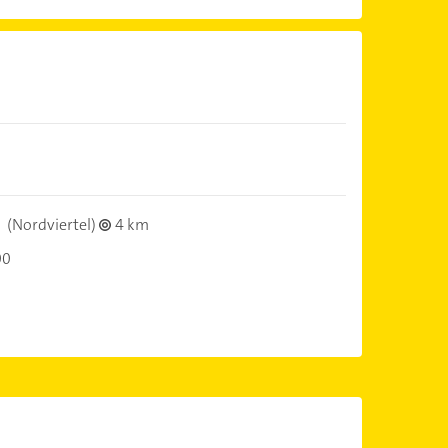
(Nordviertel)
4 km
00