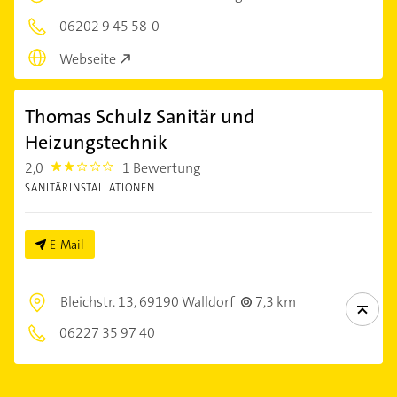
06202 9 45 58-0
Webseite
Thomas Schulz Sanitär und
Heizungstechnik
2,0
1 Bewertung
2.0
SANITÄRINSTALLATIONEN
E-Mail
Bleichstr. 13,
69190 Walldorf
7,3 km
06227 35 97 40