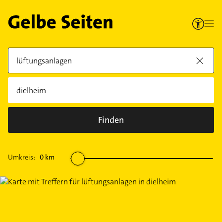
Finden
Umkreis:
0
km