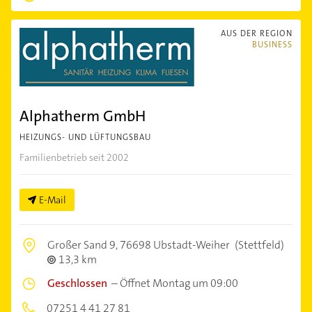
AUS DER REGION
BUSINESS
Alphatherm GmbH
HEIZUNGS- UND LÜFTUNGSBAU
Familienbetrieb seit 2002
E-Mail
Großer Sand 9,
76698 Ubstadt-Weiher
(Stettfeld)
13,3 km
Geschlossen
–
Öffnet Montag um 09:00
07251 4 41 27 81