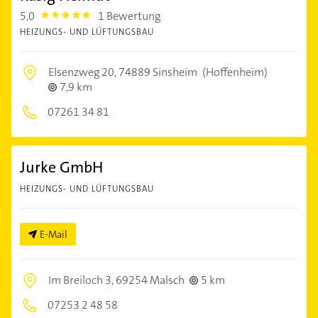
5,0
1 Bewertung
5.0
HEIZUNGS- UND LÜFTUNGSBAU
Elsenzweg 20,
74889 Sinsheim
(Hoffenheim)
7,9 km
07261 34 81
Jurke GmbH
HEIZUNGS- UND LÜFTUNGSBAU
E-Mail
Im Breiloch 3,
69254 Malsch
5 km
07253 2 48 58