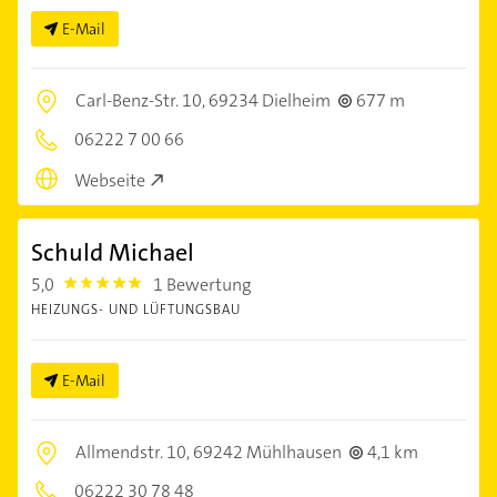
E-Mail
Carl-Benz-Str. 10,
69234 Dielheim
677 m
06222 7 00 66
Webseite
Schuld Michael
5,0
1 Bewertung
5.0
HEIZUNGS- UND LÜFTUNGSBAU
E-Mail
Allmendstr. 10,
69242 Mühlhausen
4,1 km
06222 30 78 48