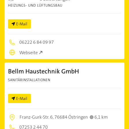
HEIZUNGS- UND LÜFTUNGSBAU
E-Mail
06222 6 84 09 97
Webseite
Bellm Haustechnik GmbH
SANITÄRINSTALLATIONEN
E-Mail
Franz-Gurk-Str. 6,
76684 Östringen
6,1 km
07253 2 44 70