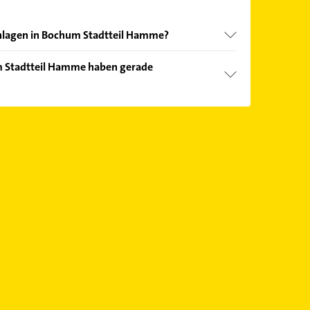
anlagen in Bochum Stadtteil Hamme?
nd echter Kundenmeinungen und profitieren Sie
m Stadtteil Hamme haben gerade
ebnisse können Sie sich einfach nach
en.
Öffnungszeiten
. Bitte beachten Sie, dass diese an
önnen.