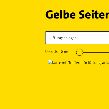
Umkreis:
0
km