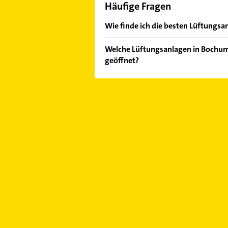
Häufige Fragen
Wie finde ich die besten Lüftungs
Vergleichen Sie alle Anbieter anha
Welche Lüftungsanlagen in Bochu
von den Empfehlungen. Die Sucherg
geöffnet?
Bewertungen
sortiert anzeigen lass
Im Anbieter-Bereich finden Sie alle
Sonn- und Feiertagen abweichen k