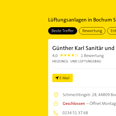
Lüftungsanlagen
in
Bochum S
Beste Treffer
Bewertung
En
Günther Karl Sanitär und
4,0
1 Bewertung
4.0
HEIZUNGS- UND LÜFTUNGSBAU
E-Mail
Schmechtingstr. 28,
44809 B
Geschlossen
–
Öffnet Montag
0234 51 37 68