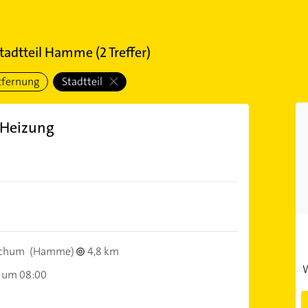
tadtteil Hamme
(
2
Treffer)
tfernung
Stadtteil
 Heizung
ochum
(Hamme)
4,8 km
W
 um 08:00