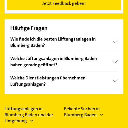
Jetzt Feedback geben!
Häufige Fragen
Wie finde ich die besten Lüftungsanlagen in
Blumberg Baden?
Vergleichen Sie alle Anbieter anhand echter
Welche Lüftungsanlagen in Blumberg Baden
Kundenmeinungen und profitieren Sie von den
haben gerade geöffnet?
Empfehlungen. Die Suchergebnisse können Sie sich
einfach nach
Bewertungen
sortiert anzeigen lassen.
Im Anbieter-Bereich finden Sie alle
Öffnungszeiten
.
Welche Dienstleistungen übernehmen
Bitte beachten Sie, dass diese an Sonn- und
Lüftungsanlagen?
Feiertagen abweichen können.
Folgende Leistungen werden angeboten:
Badkomplettsanierung, Heizung, Klimatechnik,
Leitungssanierung und Rohrleitungs-
Lüftungsanlagen in
Beliebte Suchen in
Innensanierung.
Blumberg Baden und der
Blumberg Baden
Umgebung