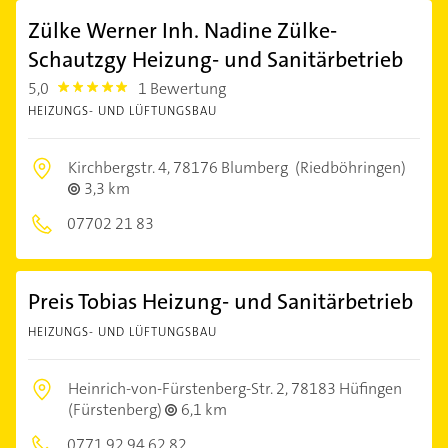
Zülke Werner Inh. Nadine Zülke-
Schautzgy Heizung- und Sanitärbetrieb
5,0
1 Bewertung
5.0
HEIZUNGS- UND LÜFTUNGSBAU
Kirchbergstr. 4,
78176 Blumberg
(Riedböhringen)
3,3 km
07702 21 83
Preis Tobias Heizung- und Sanitärbetrieb
HEIZUNGS- UND LÜFTUNGSBAU
Heinrich-von-Fürstenberg-Str. 2,
78183 Hüfingen
(Fürstenberg)
6,1 km
0771 92 94 62 82