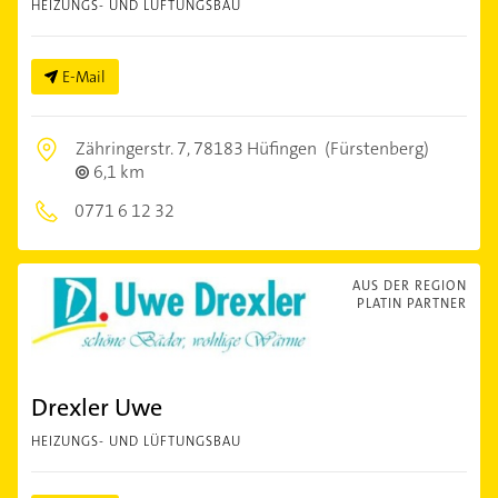
HEIZUNGS- UND LÜFTUNGSBAU
E-Mail
Zähringerstr. 7,
78183 Hüfingen
(Fürstenberg)
6,1 km
0771 6 12 32
AUS DER REGION
PLATIN PARTNER
Drexler Uwe
HEIZUNGS- UND LÜFTUNGSBAU