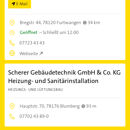
E-Mail
Bregstr. 44,
78120 Furtwangen
34 km
Geöffnet
–
Schließt um 12:00
07723 43 43
Webseite
Scherer Gebäudetechnik GmbH & Co. KG
Heizung- und Sanitärinstallation
HEIZUNGS- UND LÜFTUNGSBAU
Hauptstr. 70,
78176 Blumberg
93 m
07702 43 89-0