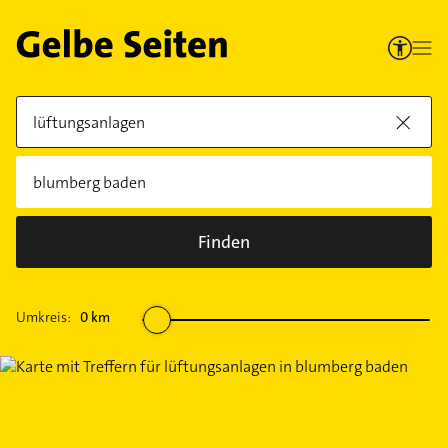
Finden
Umkreis:
0
km