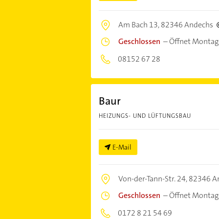
Am Bach 13,
82346 Andechs
Geschlossen
–
Öffnet Montag
08152 67 28
Baur
HEIZUNGS- UND LÜFTUNGSBAU
E-Mail
Von-der-Tann-Str. 24,
82346 A
Geschlossen
–
Öffnet Montag
0172 8 21 54 69