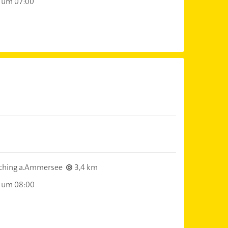
 um 07:00
ching a.Ammersee
3,4 km
 um 08:00