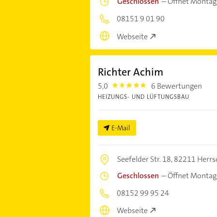
Geschlossen
–
Öffnet Montag
08151 9 01 90
Webseite
Richter Achim
5,0
6 Bewertungen
5.0
HEIZUNGS- UND LÜFTUNGSBAU
E-Mail
Seefelder Str. 18,
82211 Herrs
Geschlossen
–
Öffnet Montag
08152 99 95 24
Webseite