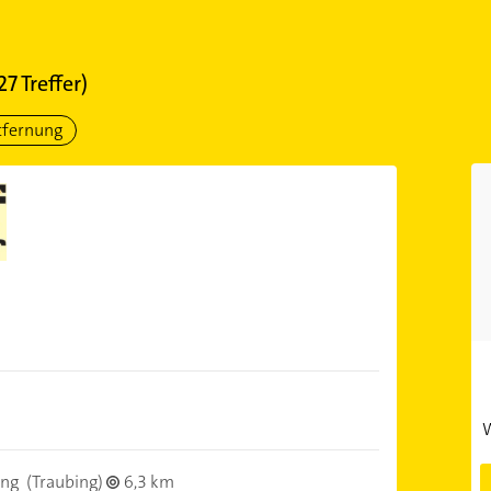
27
Treffer)
tfernung
W
ing
(Traubing)
6,3 km