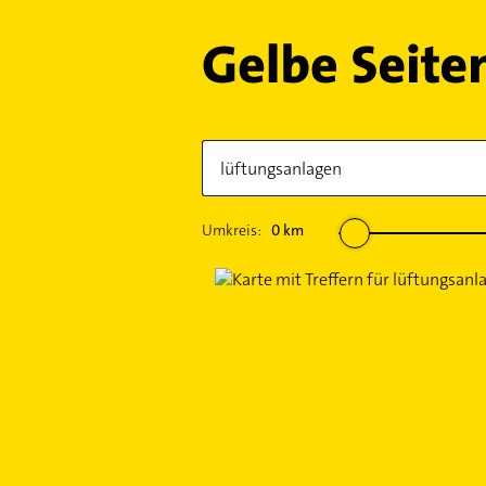
Umkreis:
0
km