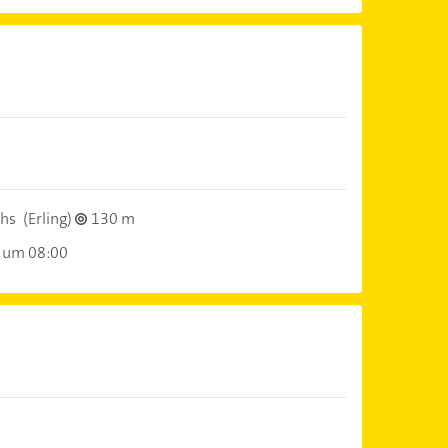
hs
(Erling)
130 m
 um 08:00