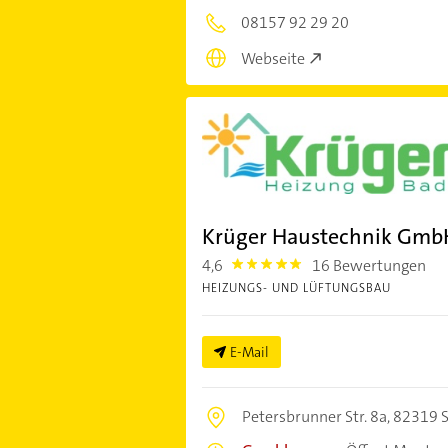
08157 92 29 20
Webseite
Krüger Haustechnik Gmb
4,6
16 Bewertungen
4.6
HEIZUNGS- UND LÜFTUNGSBAU
E-Mail
Petersbrunner Str. 8a,
82319 S