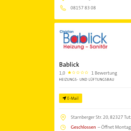
08157 83 08
Bablick
1,0
1 Bewertung
1.0
HEIZUNGS- UND LÜFTUNGSBAU
E-Mail
Starnberger Str. 20,
82327 Tut
Geschlossen
–
Öffnet Montag