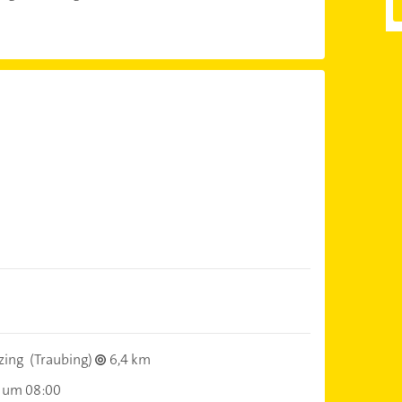
zing
(Traubing)
6,4 km
 um 08:00