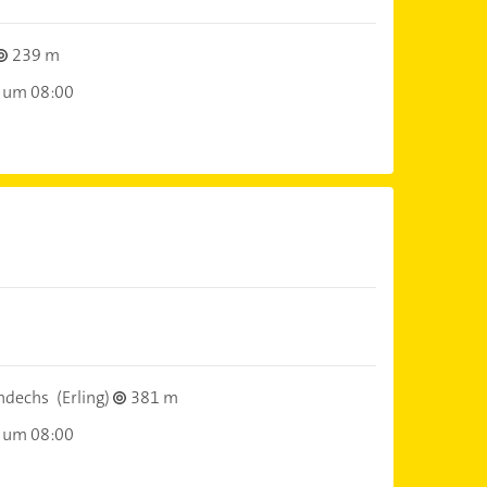
239 m
 um 08:00
ndechs
(Erling)
381 m
 um 08:00