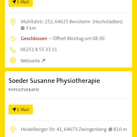
E-Mail
Mühltalstr. 252,
64625 Bensheim
(Hochstädten)
3 km
Geschlossen
–
Öffnet Montag um 08:30
06251 8 55 33 11
Webseite
Soeder Susanne Physiotherapie
PHYSIOTHERAPIE
E-Mail
Heidelberger Str. 41,
64673 Zwingenberg
810 m