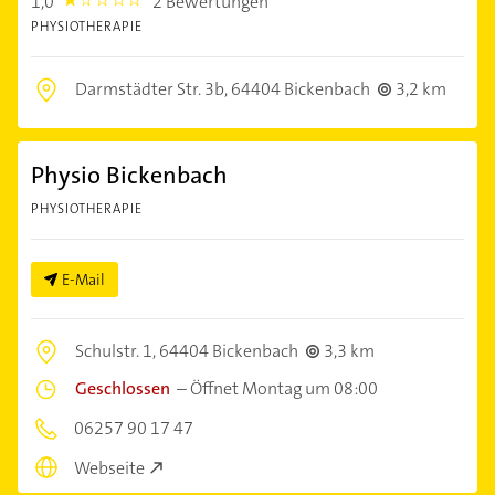
1,0
2 Bewertungen
1.0
PHYSIOTHERAPIE
Darmstädter Str. 3b,
64404 Bickenbach
3,2 km
Physio Bickenbach
PHYSIOTHERAPIE
E-Mail
Schulstr. 1,
64404 Bickenbach
3,3 km
Geschlossen
–
Öffnet Montag um 08:00
06257 90 17 47
Webseite