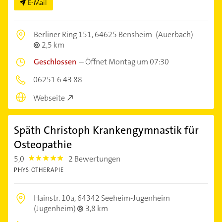
E-Mail
Berliner Ring 151,
64625 Bensheim
(Auerbach)
2,5 km
Geschlossen
–
Öffnet Montag um 07:30
06251 6 43 88
Webseite
Späth Christoph Krankengymnastik für
Osteopathie
5,0
2 Bewertungen
5.0
PHYSIOTHERAPIE
Hainstr. 10a,
64342 Seeheim-Jugenheim
(Jugenheim)
3,8 km