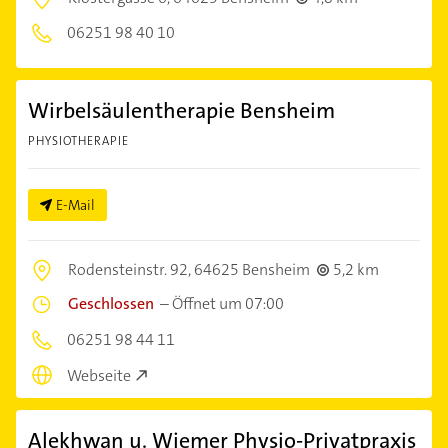
06251 98 40 10
Wirbelsäulentherapie Bensheim
PHYSIOTHERAPIE
E-Mail
Rodensteinstr. 92,
64625 Bensheim
5,2 km
Geschlossen
–
Öffnet um 07:00
06251 98 44 11
Webseite
Alekhwan u. Wiemer Physio-Privatpraxis