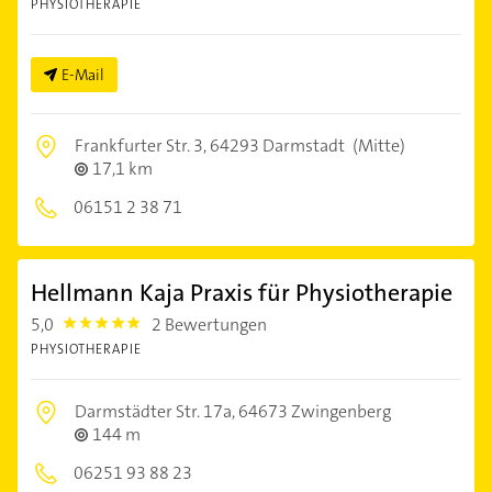
PHYSIOTHERAPIE
E-Mail
Frankfurter Str. 3,
64293 Darmstadt
(Mitte)
17,1 km
06151 2 38 71
Hellmann Kaja Praxis für Physiotherapie
5,0
2 Bewertungen
5.0
PHYSIOTHERAPIE
Darmstädter Str. 17a,
64673 Zwingenberg
144 m
06251 93 88 23