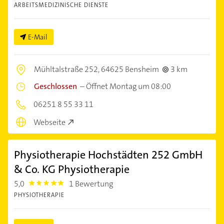
ARBEITSMEDIZINISCHE DIENSTE
E-Mail
Mühltalstraße 252,
64625 Bensheim
3 km
Geschlossen
–
Öffnet Montag um 08:00
06251 8 55 33 11
Webseite
Physiotherapie Hochstädten 252 GmbH
& Co. KG Physiotherapie
5,0
1 Bewertung
5.0
PHYSIOTHERAPIE