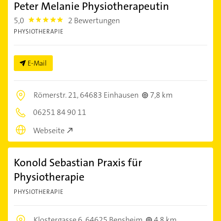
Peter Melanie Physiotherapeutin
5,0
2 Bewertungen
5.0
PHYSIOTHERAPIE
E-Mail
Römerstr. 21,
64683 Einhausen
7,8 km
06251 84 90 11
Webseite
Konold Sebastian Praxis für
Physiotherapie
PHYSIOTHERAPIE
Klostergasse 6,
64625 Bensheim
4,8 km