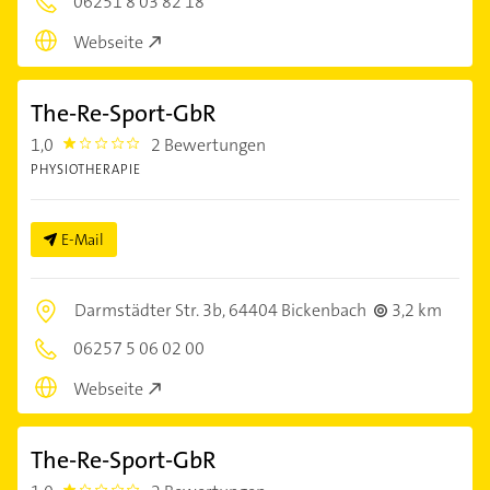
06251 8 03 82 18
Webseite
The-Re-Sport-GbR
1,0
2 Bewertungen
1.0
PHYSIOTHERAPIE
E-Mail
Darmstädter Str. 3b,
64404 Bickenbach
3,2 km
06257 5 06 02 00
Webseite
The-Re-Sport-GbR