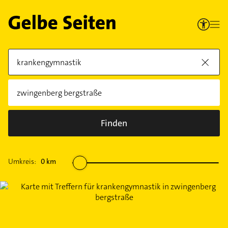
Finden
Umkreis:
0
km