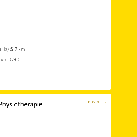
ekla)
7 km
 um 07:00
hysiotherapie
BUSINESS