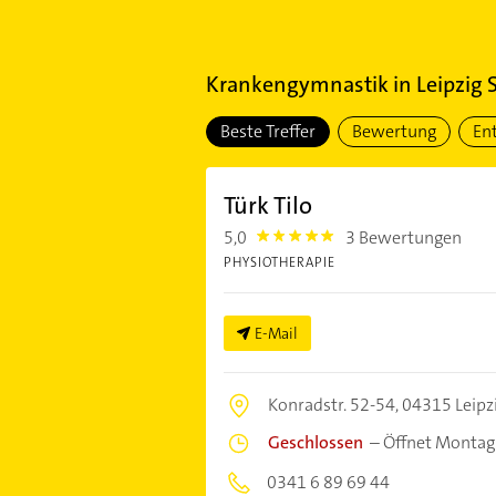
Krankengymnastik
in
Leipzig 
Beste Treffer
Bewertung
En
Türk Tilo
5,0
3 Bewertungen
5.0
PHYSIOTHERAPIE
E-Mail
Konradstr. 52-54,
04315 Leipz
Geschlossen
–
Öffnet Montag
0341 6 89 69 44