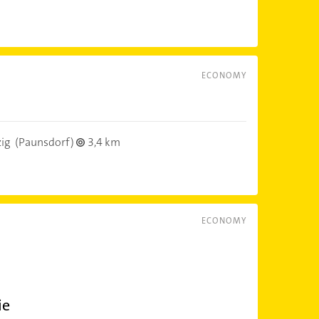
ECONOMY
ig
(Paunsdorf)
3,4 km
ECONOMY
ie