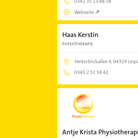
0341 35 13 88 58
Webseite
Haas Kerstin
PHYSIOTHERAPIE
Heiterblickallee 4,
04329 Leipz
0341 2 52 58 42
Antje Krista Physiotherap