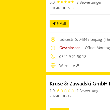
5,0
3 Bewertungen
5.0
PHYSIOTHERAPIE
E-Mail
Lidicestr. 5,
04349 Leipzig
(Th
Geschlossen
–
Öffnet Montag
0341 9 21 50 18
Webseite
Kruse & Zawadski GmbH P
1,0
1 Bewertung
1.0
PHYSIOTHERAPIE