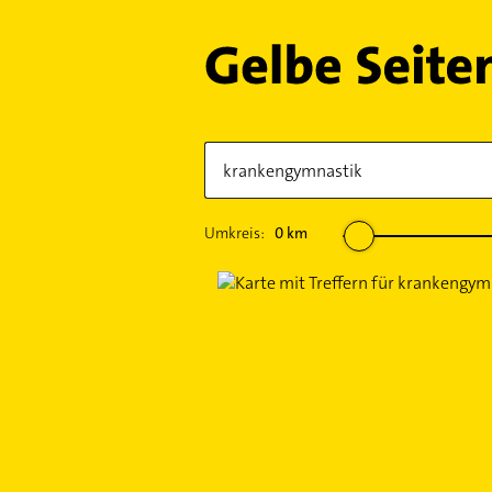
Umkreis:
0
km