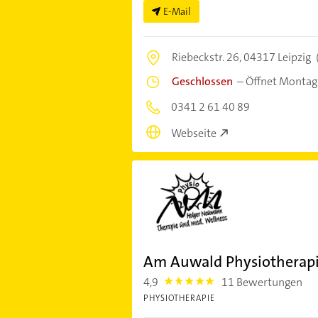
E-Mail
Riebeckstr. 26,
04317 Leipzig
Geschlossen
–
Öffnet Montag
0341 2 61 40 89
Webseite
Am Auwald Physiotherap
4,9
11 Bewertungen
4.9
PHYSIOTHERAPIE