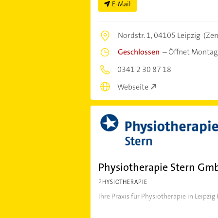
E-Mail
Nordstr. 1,
04105 Leipzig
(Ze
Geschlossen
–
Öffnet Montag
0341 2 30 87 18
Webseite
Physiotherapie Stern Gm
PHYSIOTHERAPIE
Ihre Praxis für Physiotherapie in Leipzig