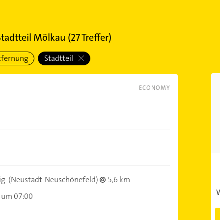
Stadtteil Mölkau
(
27
Treffer)
tfernung
Stadtteil
ECONOMY
ig
(Neustadt-Neuschönefeld)
5,6 km
W
 um 07:00