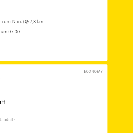
ntrum-Nord)
7,8 km
 um 07:00
ECONOMY
bH
 Reudnitz