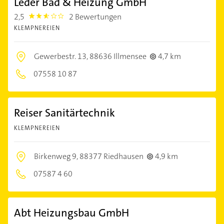
Leder Bad & Heizung GmbH
2,5
2 Bewertungen
2.5
KLEMPNEREIEN
Gewerbestr. 13,
88636 Illmensee
4,7 km
07558 10 87
Reiser Sanitärtechnik
KLEMPNEREIEN
Birkenweg 9,
88377 Riedhausen
4,9 km
07587 4 60
Abt Heizungsbau GmbH