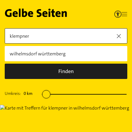
Finden
Umkreis:
0
km