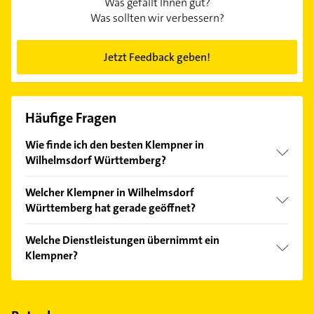
Was gefällt Ihnen gut?
Was sollten wir verbessern?
Jetzt Feedback geben!
Häufige Fragen
Wie finde ich den besten Klempner in
Wilhelmsdorf Württemberg?
Vergleichen Sie alle Anbieter anhand echter
Welcher Klempner in Wilhelmsdorf
Kundenmeinungen und profitieren Sie von den
Württemberg hat gerade geöffnet?
Empfehlungen. Die Suchergebnisse können Sie sich
einfach nach
Bewertungen
sortiert anzeigen lassen.
Im Anbieter-Bereich finden Sie alle
Öffnungszeiten
.
Welche Dienstleistungen übernimmt ein
Bitte beachten Sie, dass diese an Sonn- und
Klempner?
Feiertagen abweichen können.
Folgende Leistungen werden angeboten: Heizung,
Abdichtung, Flaschnerei, Sanitär und solar.