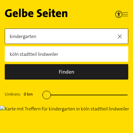
Finden
Umkreis:
0
km