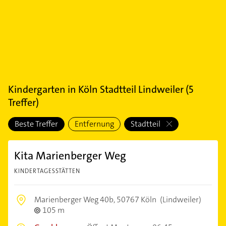
Kindergarten
in
Köln Stadtteil Lindweiler
(
5
Treffer)
Beste Treffer
Entfernung
Stadtteil
Kita Marienberger Weg
KINDERTAGESSTÄTTEN
Marienberger Weg 40b,
50767 Köln
(Lindweiler)
105 m