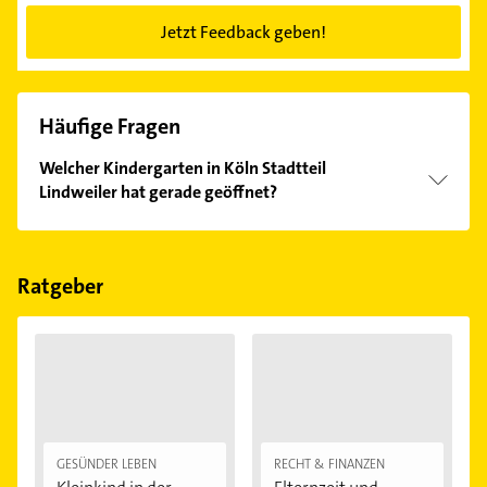
Jetzt Feedback geben!
Häufige Fragen
Welcher Kindergarten in Köln Stadtteil
Lindweiler hat gerade geöffnet?
Im Anbieter-Bereich finden Sie alle
Öffnungszeiten
.
Bitte beachten Sie, dass diese an Sonn- und
Feiertagen abweichen können.
Ratgeber
GESÜNDER LEBEN
RECHT & FINANZEN