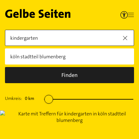
Finden
Umkreis:
0
km