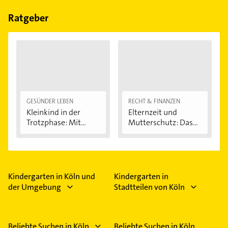
Bitte beachten Sie, dass diese an Sonn- und
Feiertagen abweichen können.
Ratgeber
GESÜNDER LEBEN
RECHT & FINANZEN
Kleinkind in der
Elternzeit und
Trotzphase: Mit...
Mutterschutz: Das...
Kindergarten in Köln und
Kindergarten in
der Umgebung
Stadtteilen von Köln
Beliebte Suchen in Köln
Beliebte Suchen in Köln