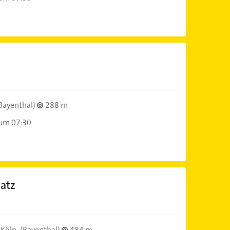
Bayenthal)
288 m
 um 07:30
latz
 Köln
(Bayenthal)
484 m