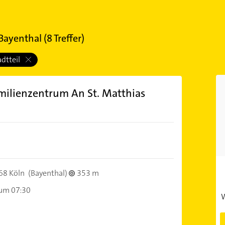
 Bayenthal
(
8
Treffer)
adtteil
milienzentrum An St. Matthias
68 Köln
(Bayenthal)
353 m
 um 07:30
W