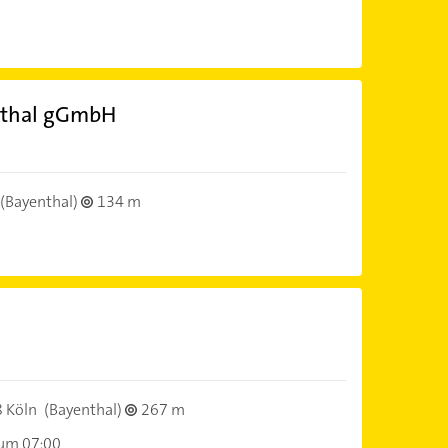
enthal gGmbH
(Bayenthal)
134 m
 Köln
(Bayenthal)
267 m
 um 07:00