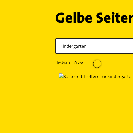
Umkreis:
0
km