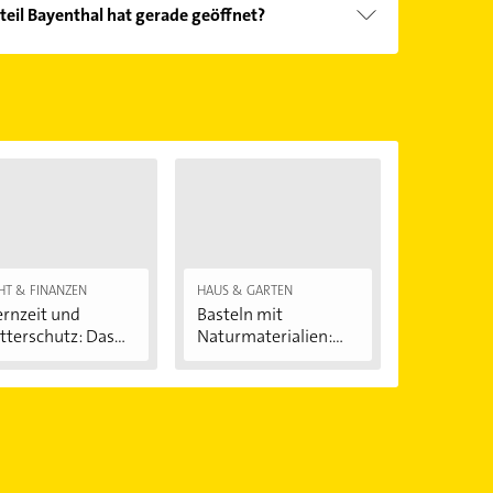
teil Bayenthal hat gerade geöffnet?
Öffnungszeiten
. Bitte beachten Sie, dass diese an
önnen.
HT & FINANZEN
HAUS & GARTEN
ernzeit und
Basteln mit
terschutz: Das...
Naturmaterialien:
Spaß...