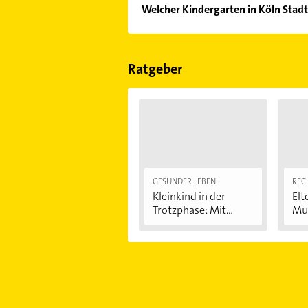
Welcher Kindergarten in Köln Stadt
Im Anbieter-Bereich finden Sie alle
Sonn- und Feiertagen abweichen k
Ratgeber
GESÜNDER LEBEN
REC
Kleinkind in der
Elt
Trotzphase: Mit...
Mut