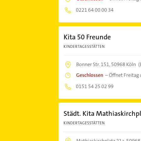
0221 64 00 00 34
Kita 50 Freunde
KINDERTAGESSTÄTTEN
Bonner Str. 151,
50968 Köln
(
Geschlossen
–
Öffnet Freitag
0151 54 25 02 99
Städt. Kita Mathiaskirchp
KINDERTAGESSTÄTTEN
Mathiaskirchplatz 21a,
50968