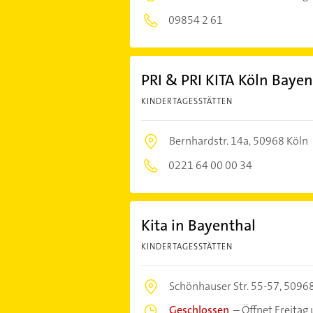
09854 2 61
PRI & PRI KITA Köln Bay
KINDERTAGESSTÄTTEN
Bernhardstr. 14a,
50968 Köln
0221 64 00 00 34
Kita in Bayenthal
KINDERTAGESSTÄTTEN
Schönhauser Str. 55-57,
50968
Geschlossen
–
Öffnet Freitag