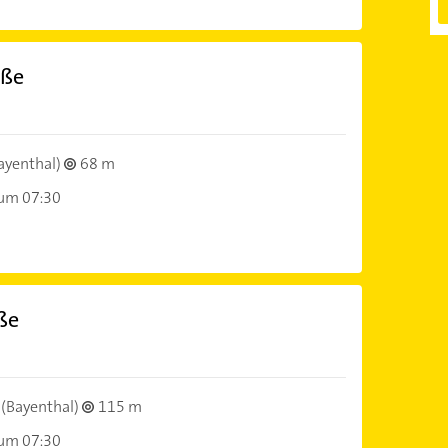
aße
ayenthal)
68 m
 um 07:30
aße
(Bayenthal)
115 m
 um 07:30