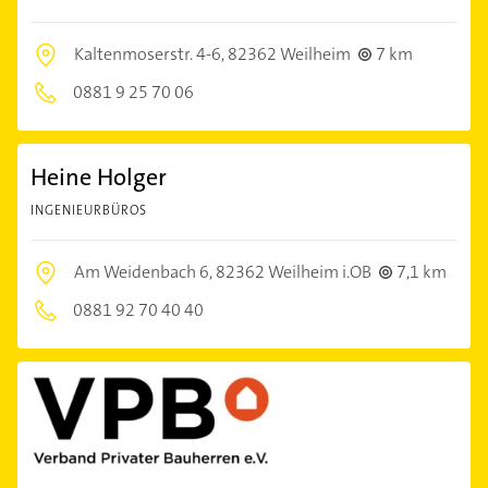
Kaltenmoserstr. 4-6,
82362 Weilheim
7 km
0881 9 25 70 06
Heine Holger
INGENIEURBÜROS
Am Weidenbach 6,
82362 Weilheim i.OB
7,1 km
0881 92 70 40 40