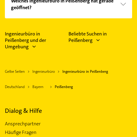
Welches Ingenieurbüro in Peißenberg hat gerade
Kundenmeinungen und profitieren Sie von den
geöffnet?
Empfehlungen. Die Suchergebnisse können Sie sich
einfach nach
Bewertungen
sortiert anzeigen lassen.
Im Anbieter-Bereich finden Sie alle
Öffnungszeiten
.
Bitte beachten Sie, dass diese an Sonn- und
Feiertagen abweichen können.
Ingenieurbüro in
Beliebte Suchen in
Peißenberg und der
Peißenberg
Umgebung
Gelbe Seiten
Ingenieurbüro
Ingenieurbüro in Peißenberg
Deutschland
Bayern
Peißenberg
Dialog & Hilfe
Ansprechpartner
Häufige Fragen