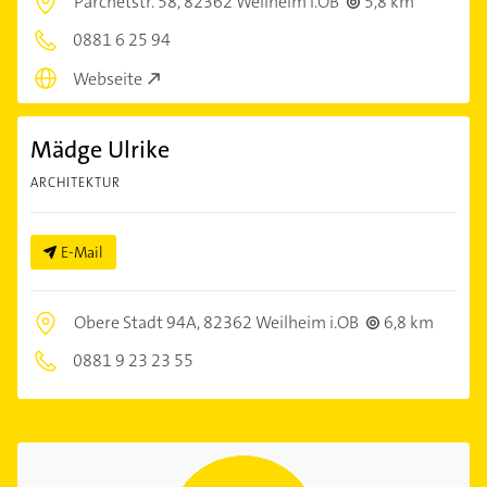
Parchetstr. 58,
82362 Weilheim i.OB
5,8 km
0881 6 25 94
Webseite
Mädge Ulrike
ARCHITEKTUR
E-Mail
Obere Stadt 94A,
82362 Weilheim i.OB
6,8 km
0881 9 23 23 55