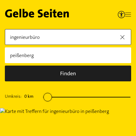
Finden
Umkreis:
0
km