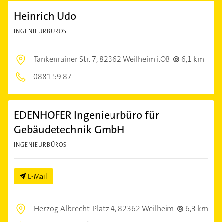
Heinrich Udo
INGENIEURBÜROS
Tankenrainer Str. 7,
82362 Weilheim i.OB
6,1 km
0881 59 87
EDENHOFER Ingenieurbüro für
Gebäudetechnik GmbH
INGENIEURBÜROS
E-Mail
Herzog-Albrecht-Platz 4,
82362 Weilheim
6,3 km