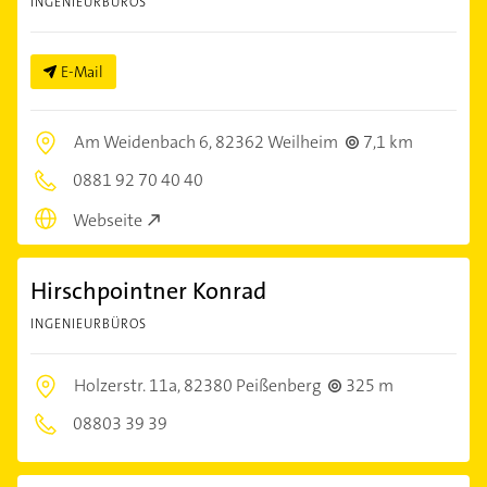
INGENIEURBÜROS
E-Mail
Am Weidenbach 6,
82362 Weilheim
7,1 km
0881 92 70 40 40
Webseite
Hirschpointner Konrad
INGENIEURBÜROS
Holzerstr. 11a,
82380 Peißenberg
325 m
08803 39 39