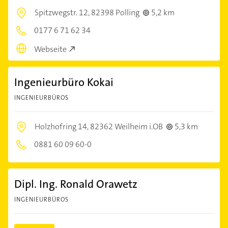
Spitzwegstr. 12,
82398 Polling
5,2 km
0177 6 71 62 34
Webseite
Ingenieurbüro Kokai
INGENIEURBÜROS
Holzhofring 14,
82362 Weilheim i.OB
5,3 km
0881 60 09 60-0
Dipl. Ing. Ronald Orawetz
INGENIEURBÜROS