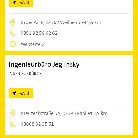
E-Mail
In der Au 8,
82362 Weilheim
5,9 km
0881 92 58 62 62
Webseite
Ingenieurbüro Jeglinsky
INGENIEURBÜROS
E-Mail
Kreuzeckstraße 6A,
82396 Pähl
5,9 km
08808 92 35 51