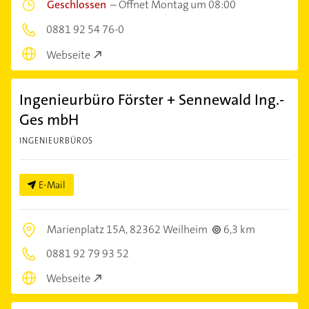
Geschlossen
–
Öffnet Montag um 08:00
0881 92 54 76-0
Webseite
Ingenieurbüro Förster + Sennewald Ing.-
Ges mbH
INGENIEURBÜROS
E-Mail
Marienplatz 15A,
82362 Weilheim
6,3 km
0881 92 79 93 52
Webseite