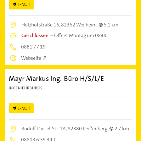
E-Mail
Holzhofstraße 16,
82362 Weilheim
5,1 km
Geschlossen
–
Öffnet Montag um 08:00
0881 77 19
Webseite
Mayr Markus Ing.-Büro H/S/L/E
INGENIEURBÜROS
E-Mail
Rudolf-Diesel-Str. 1A,
82380 Peißenberg
2,7 km
08803 6 39 39-0