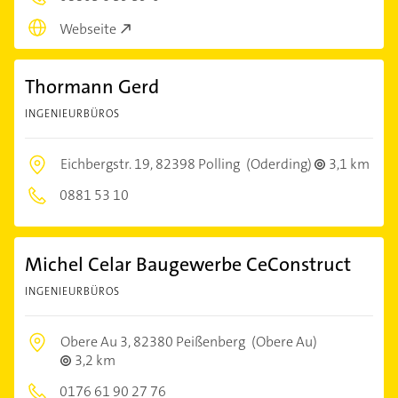
Webseite
Thormann Gerd
INGENIEURBÜROS
Eichbergstr. 19,
82398 Polling
(Oderding)
3,1 km
0881 53 10
Michel Celar Baugewerbe CeConstruct
INGENIEURBÜROS
Obere Au 3,
82380 Peißenberg
(Obere Au)
3,2 km
0176 61 90 27 76