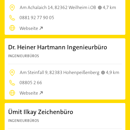
Am Achalaich 14,
82362 Weilheim i.OB
4,7 km
0881 92 77 90 05
Webseite
Dr. Heiner Hartmann Ingenieurbüro
INGENIEURBÜROS
Am Steinfall 9,
82383 Hohenpeißenberg
4,9 km
08805 2 66
Webseite
Ümit Ilkay Zeichenbüro
INGENIEURBÜROS