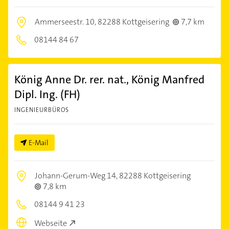
Ammerseestr. 10,
82288 Kottgeisering
7,7 km
08144 84 67
König Anne Dr. rer. nat., König Manfred
Dipl. Ing. (FH)
INGENIEURBÜROS
E-Mail
Johann-Gerum-Weg 14,
82288 Kottgeisering
7,8 km
08144 9 41 23
Webseite