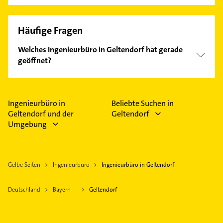
Häufige Fragen
Welches Ingenieurbüro in Geltendorf hat gerade
geöffnet?
Im Anbieter-Bereich finden Sie alle
Öffnungszeiten
.
Bitte beachten Sie, dass diese an Sonn- und
Feiertagen abweichen können.
Ingenieurbüro in
Beliebte Suchen in
Geltendorf und der
Geltendorf
Umgebung
Gelbe Seiten
Ingenieurbüro
Ingenieurbüro in Geltendorf
Deutschland
Bayern
Geltendorf