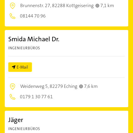
Brunnenstr. 27,
82288 Kottgeisering
7,1 km
08144 70 96
Smida Michael Dr.
INGENIEURBÜROS
E-Mail
Weidenweg 5,
82279 Eching
7,6 km
0179 1 30 77 61
Jäger
INGENIEURBÜROS