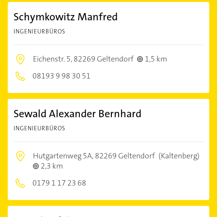
Schymkowitz Manfred
INGENIEURBÜROS
Eichenstr. 5,
82269 Geltendorf
1,5 km
08193 9 98 30 51
Sewald Alexander Bernhard
INGENIEURBÜROS
Hutgartenweg 5A,
82269 Geltendorf
(Kaltenberg)
2,3 km
0179 1 17 23 68