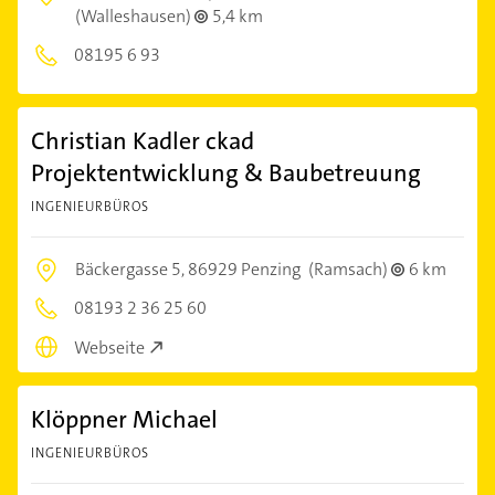
(Walleshausen)
5,4 km
08195 6 93
Christian Kadler ckad
Projektentwicklung & Baubetreuung
INGENIEURBÜROS
Bäckergasse 5,
86929 Penzing
(Ramsach)
6 km
08193 2 36 25 60
Webseite
Klöppner Michael
INGENIEURBÜROS