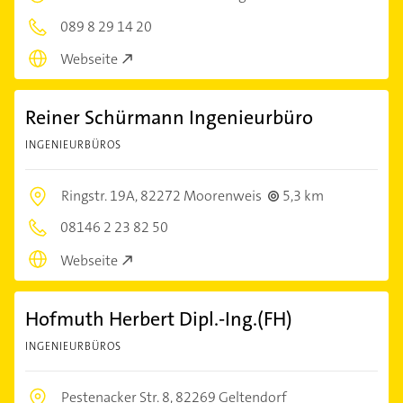
089 8 29 14 20
Webseite
Reiner Schürmann Ingenieurbüro
INGENIEURBÜROS
Ringstr. 19A,
82272 Moorenweis
5,3 km
08146 2 23 82 50
Webseite
Hofmuth Herbert Dipl.-Ing.(FH)
INGENIEURBÜROS
Pestenacker Str. 8,
82269 Geltendorf