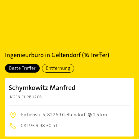
Ingenieurbüro
in
Geltendorf
(
16
Treffer)
Beste Treffer
Entfernung
Schymkowitz Manfred
INGENIEURBÜROS
Eichenstr. 5,
82269 Geltendorf
1,5 km
08193 9 98 30 51