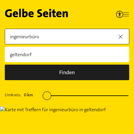
Finden
Umkreis:
0
km