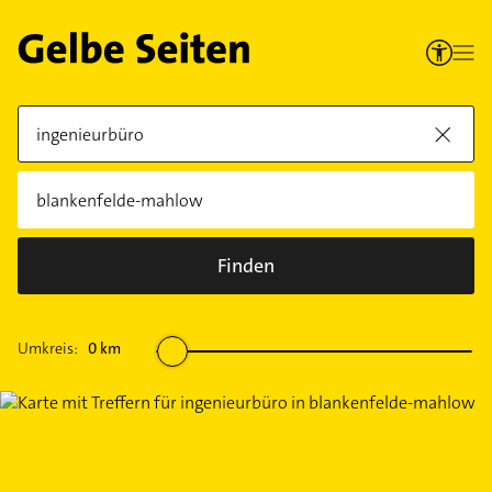
Finden
Umkreis:
0
km