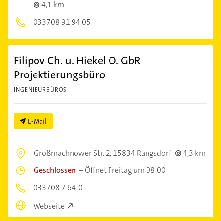
4,1 km
033708 91 94 05
Filipov Ch. u. Hiekel O. GbR
Projektierungsbüro
INGENIEURBÜROS
E-Mail
Großmachnower Str. 2,
15834 Rangsdorf
4,3 km
Geschlossen
–
Öffnet Freitag um 08:00
033708 7 64-0
Webseite