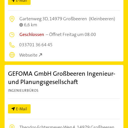
E-Mail
Gartenweg 3D,
14979 Großbeeren
(Kleinbeeren)
6,6 km
Geschlossen
–
Öffnet Freitag um 08:00
033701 36 64 45
Webseite
GEFOMA GmbH Großbeeren Ingenieur-
und Planungsgesellschaft
INGENIEURBÜROS
E-Mail
Theodor-Echtermeyer-Weg 4,
14979 Großbeeren