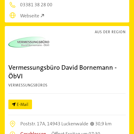
03381 38 28 00
Webseite
AUS DER REGION
Vermessungsbüro David Bornemann -
ÖbVI
VERMESSUNGSBÜROS
E-Mail
Poststr. 17A,
14943 Luckenwalde
30,9 km
Geschlossen
–
Öffnet Freitag um 07:30