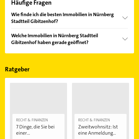
Häufige Fragen
Wie finde ich die besten Immobilien in Nürnberg
Stadtteil Gibitzenhof?
Vergleichen Sie alle Anbieter anhand echter
Welche Immobilien in Nürnberg Stadtteil
Kundenmeinungen und profitieren Sie von den
Gibitzenhof haben gerade geöffnet?
Empfehlungen. Die Suchergebnisse können Sie sich
einfach nach
Bewertungen
sortiert anzeigen lassen.
Im Anbieter-Bereich finden Sie alle
Öffnungszeiten
.
Bitte beachten Sie, dass diese an Sonn- und
Feiertagen abweichen können.
Ratgeber
RECHT & FINANZEN
RECHT & FINANZEN
7 Dinge, die Sie bei
Zweitwohnsitz: Ist
einer
eine Anmeldung...