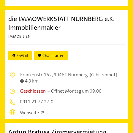
die IMMOWERKSTATT NÜRNBERG e.K.
Immobilienmakler
IMMOBILIEN
E-Mail
Chat starten
Frankenstr. 152,
90461 Nürnberg
(Gibitzenhof)
4,3 km
Geschlossen
–
Öffnet Montag um 09:00
0911 21 77 27-0
Webseite
Antun Bratusa Zimmervermietung