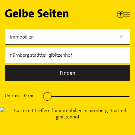
Finden
Umkreis:
0
km