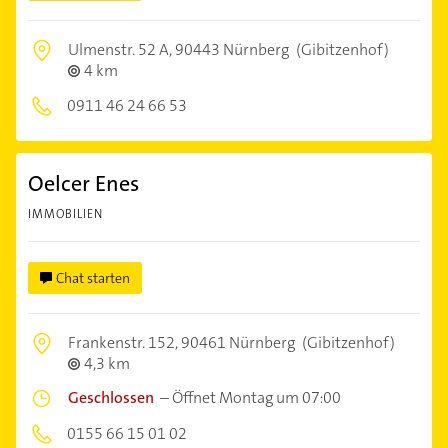
Ulmenstr. 52 A,
90443 Nürnberg
(Gibitzenhof)
4 km
0911 46 24 66 53
Oelcer Enes
IMMOBILIEN
Chat starten
Frankenstr. 152,
90461 Nürnberg
(Gibitzenhof)
4,3 km
Geschlossen
–
Öffnet Montag um 07:00
0155 66 15 01 02