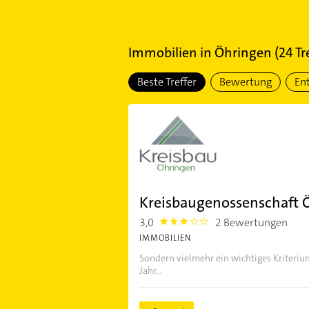
Immobilien
in
Öhringen
(
24
Tr
Beste Treffer
Bewertung
En
Kreisbaugenossenschaft Ö
3,0
2 Bewertungen
3.0
IMMOBILIEN
Sondern vielmehr ein wichtiges Kriteriu
Jahr...