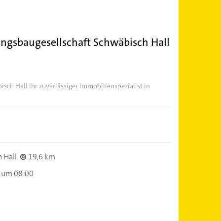
gsbaugesellschaft Schwäbisch Hall
sch Hall Ihr zuverlässiger Immobilienspezialist in
 Hall
19,6 km
 um 08:00