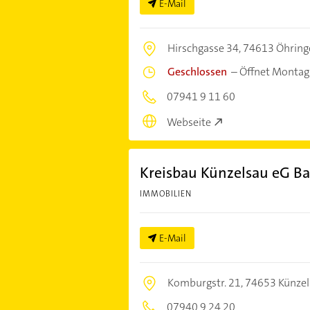
E-Mail
Hirschgasse 34,
74613 Öhring
Geschlossen
–
Öffnet Montag
07941 9 11 60
Webseite
Kreisbau Künzelsau eG 
IMMOBILIEN
E-Mail
Komburgstr. 21,
74653 Künzel
07940 9 24 20