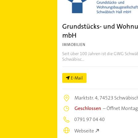
Grundstücks- und Wohnun
mbH
IMMOBILIEN
Seit über 100 Jahren ist die GWG Schwäbi
Schwäbisc...
E-Mail
Marktstr. 4,
74523 Schwäbisch
Geschlossen
–
Öffnet Montag
0791 97 04 40
Webseite