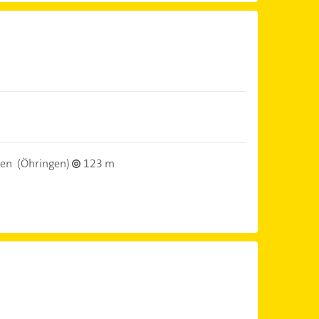
gen
(Öhringen)
123 m