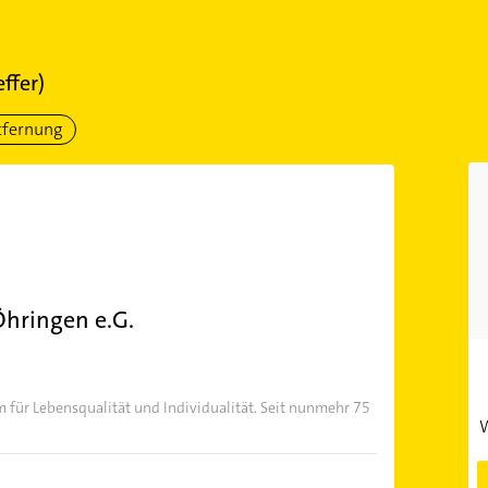
effer)
tfernung
hringen e.G.
m für Lebensqualität und Individualität. Seit nunmehr 75
W