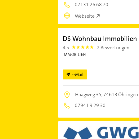
07131 26 68 70
Webseite
DS Wohnbau Immobilien 
4,5
2 Bewertungen
4.5
IMMOBILIEN
E-Mail
Haagweg 35,
74613 Öhringen
07941 9 29 30