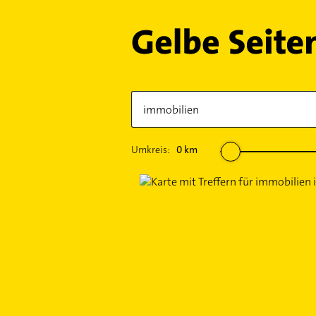
Umkreis:
0
km