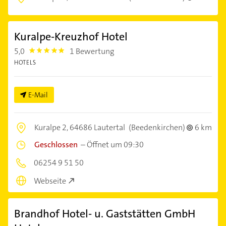
Kuralpe-Kreuzhof Hotel
5,0
1 Bewertung
5.0
HOTELS
E-Mail
Kuralpe 2,
64686 Lautertal
(Beedenkirchen)
6 km
Geschlossen
–
Öffnet um 09:30
06254 9 51 50
Webseite
Brandhof Hotel- u. Gaststätten GmbH