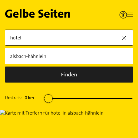
Finden
Umkreis:
0
km