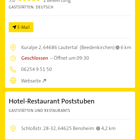
5,0
1 Bewertung
5.0
GASTSTÄTTEN: DEUTSCH
E-Mail
Kuralpe 2,
64686 Lautertal
(Beedenkirchen)
6 km
Geschlossen
–
Öffnet um 09:30
06254 9 51 50
Webseite
Hotel-Restaurant Poststuben
GASTSTÄTTEN UND RESTAURANTS
Schloßstr. 28-32,
64625 Bensheim
4,2 km