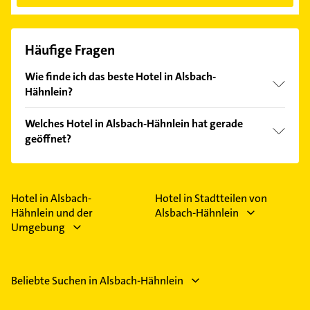
Häufige Fragen
Wie finde ich das beste Hotel in Alsbach-
Hähnlein?
Vergleichen Sie alle Anbieter anhand echter
Welches Hotel in Alsbach-Hähnlein hat gerade
Kundenmeinungen und profitieren Sie von den
geöffnet?
Empfehlungen. Die Suchergebnisse können Sie sich
einfach nach
Bewertungen
sortiert anzeigen lassen.
Im Anbieter-Bereich finden Sie alle
Öffnungszeiten
.
Bitte beachten Sie, dass diese an Sonn- und
Feiertagen abweichen können.
Hotel in Alsbach-
Hotel in Stadtteilen von
Hähnlein und der
Alsbach-Hähnlein
Umgebung
Beliebte Suchen in Alsbach-Hähnlein