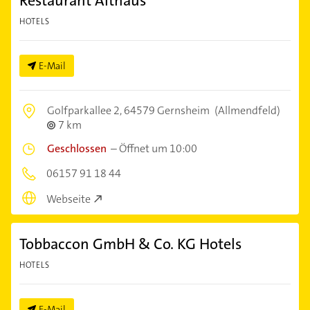
Restaurant Althaus
HOTELS
E-Mail
Golfparkallee 2,
64579 Gernsheim
(Allmendfeld)
7 km
Geschlossen
–
Öffnet um 10:00
06157 91 18 44
Webseite
Tobbaccon GmbH & Co. KG Hotels
HOTELS
E-Mail