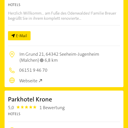
HOTELS
Herzlich Willkomm... am Fuße des Odenwaldes! Familie Breuer
begrüßt Sie in ihrem komplett renovierte...
E-Mail
Im Grund 21,
64342 Seeheim-Jugenheim
(Malchen)
6,8 km
06151 9 46 70
Webseite
Parkhotel Krone
5,0
1 Bewertung
5.0
HOTELS