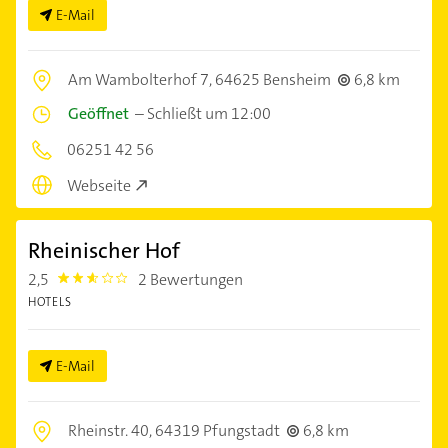
E-Mail
Am Wambolterhof 7,
64625 Bensheim
6,8 km
Geöffnet
–
Schließt um 12:00
06251 42 56
Webseite
Rheinischer Hof
2,5
2 Bewertungen
2.5
HOTELS
E-Mail
Rheinstr. 40,
64319 Pfungstadt
6,8 km