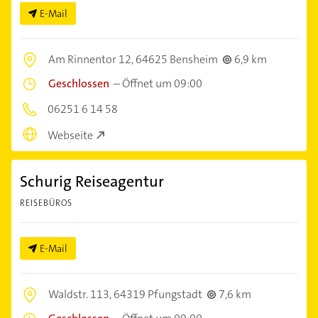
E-Mail
Am Rinnentor 12,
64625 Bensheim
6,9 km
Geschlossen
–
Öffnet um 09:00
06251 6 14 58
Webseite
Schurig Reiseagentur
REISEBÜROS
E-Mail
Waldstr. 113,
64319 Pfungstadt
7,6 km