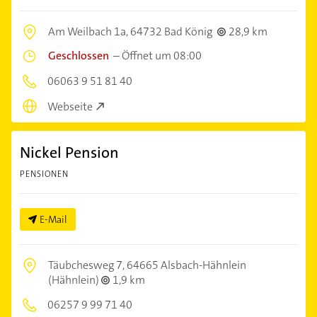
Am Weilbach 1a,
64732 Bad König
28,9 km
Geschlossen
–
Öffnet um 08:00
06063 9 51 81 40
Webseite
Nickel Pension
PENSIONEN
E-Mail
Täubchesweg 7,
64665 Alsbach-Hähnlein
(Hähnlein)
1,9 km
06257 9 99 71 40