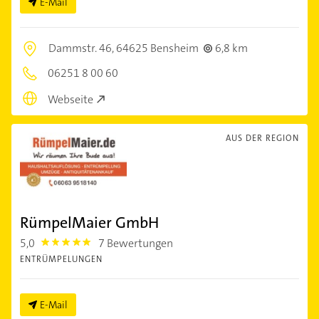
E-Mail
Dammstr. 46,
64625 Bensheim
6,8 km
06251 8 00 60
Webseite
AUS DER REGION
RümpelMaier GmbH
5,0
7 Bewertungen
5.0
ENTRÜMPELUNGEN
E-Mail