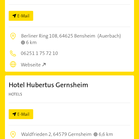
E-Mail
Berliner Ring 108,
64625 Bensheim
(Auerbach)
6 km
06251 1 75 72 10
Webseite
Hotel Hubertus Gernsheim
HOTELS
E-Mail
Waldfrieden 2,
64579 Gernsheim
6,6 km