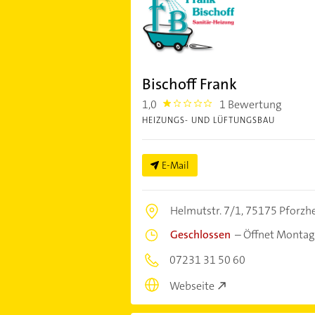
Bischoff Frank
1,0
1 Bewertung
1.0
HEIZUNGS- UND LÜFTUNGSBAU
E-Mail
Helmutstr. 7/1,
75175 Pforzh
Geschlossen
–
Öffnet Montag
07231 31 50 60
Webseite