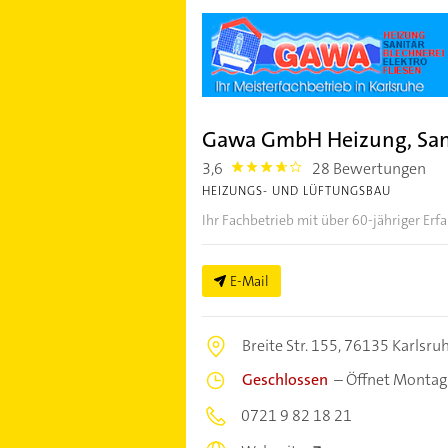
Gawa GmbH Heizung, Sani
3,6
28 Bewertungen
3.6000001
HEIZUNGS- UND LÜFTUNGSBAU
Ihr Fachbetrieb mit über 60-jähriger Er
E-Mail
Breite Str. 155,
76135 Karlsru
Geschlossen
–
Öffnet Montag
0721 9 82 18 21