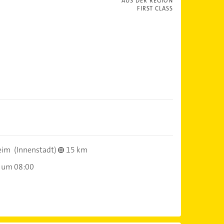
AUS DER REGION
FIRST CLASS
eim
(Innenstadt)
15 km
 um 08:00