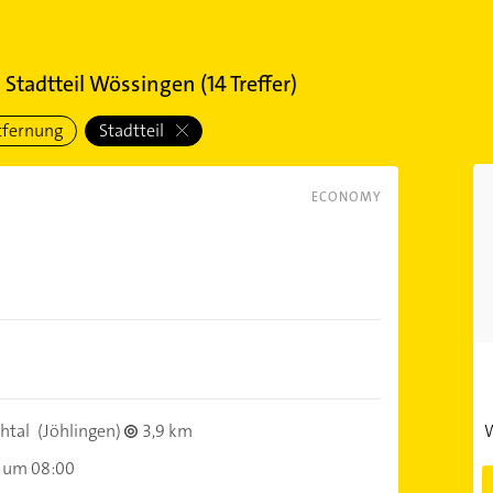
 Stadtteil Wössingen
(
14
Treffer)
tfernung
Stadtteil
ECONOMY
htal
(Jöhlingen)
3,9 km
W
 um 08:00