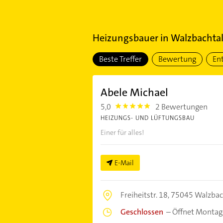
Heizungsbauer
in
Walzbachtal
Beste Treffer
Bewertung
En
Abele Michael
5,0
2 Bewertungen
5.0
HEIZUNGS- UND LÜFTUNGSBAU
Einer für alles!
E-Mail
Freiheitstr. 18,
75045 Walzbac
Geschlossen
–
Öffnet Montag