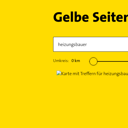
Umkreis:
0
km