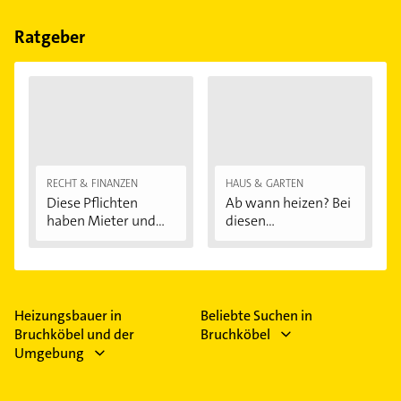
Bitte beachten Sie, dass diese an Sonn- und
Feiertagen abweichen können.
Ratgeber
RECHT & FINANZEN
HAUS & GARTEN
Diese Pflichten
Ab wann heizen? Bei
haben Mieter und...
diesen
Außentemperaturen
...
Heizungsbauer in
Beliebte Suchen in
Bruchköbel und der
Bruchköbel
Umgebung