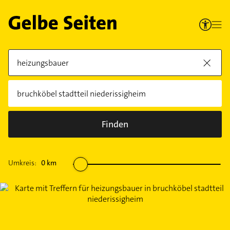
Finden
Umkreis:
0
km