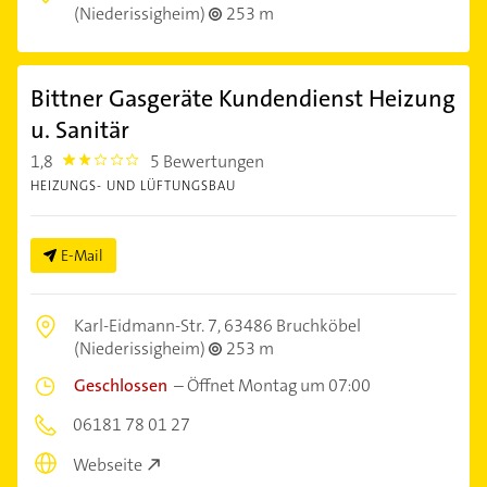
(Niederissigheim)
253 m
Bittner Gasgeräte Kundendienst Heizung
u. Sanitär
1,8
5 Bewertungen
1.8000001
HEIZUNGS- UND LÜFTUNGSBAU
E-Mail
Karl-Eidmann-Str. 7,
63486 Bruchköbel
(Niederissigheim)
253 m
Geschlossen
–
Öffnet Montag um 07:00
06181 78 01 27
Webseite