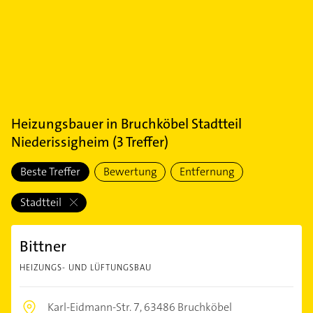
Heizungsbauer
in
Bruchköbel Stadtteil
Niederissigheim
(
3
Treffer)
Beste Treffer
Bewertung
Entfernung
Stadtteil
Bittner
HEIZUNGS- UND LÜFTUNGSBAU
Karl-Eidmann-Str. 7,
63486 Bruchköbel