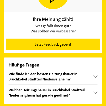
Ihre Meinung zählt!
Was gefällt Ihnen gut?
Was sollten wir verbessern?
Jetzt Feedback geben!
Häufige Fragen
Wie finde ich den besten Heizungsbauer in
Bruchköbel Stadtteil Niederissigheim?
Vergleichen Sie alle Anbieter anhand echter
Welcher Heizungsbauer in Bruchköbel Stadtteil
Kundenmeinungen und profitieren Sie von den
Niederissigheim hat gerade geöffnet?
Empfehlungen. Die Suchergebnisse können Sie sich
einfach nach
Bewertungen
sortiert anzeigen lassen.
Im Anbieter-Bereich finden Sie alle
Öffnungszeiten
.