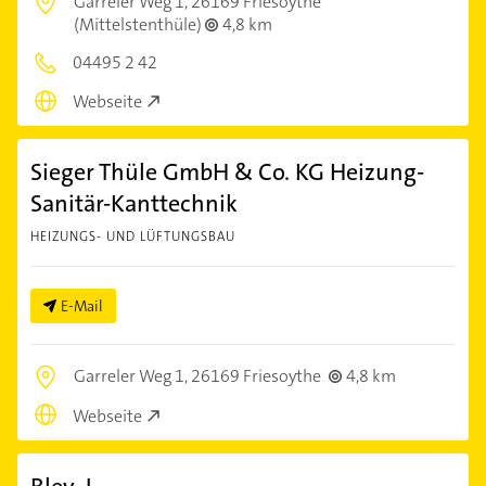
Garreler Weg 1,
26169 Friesoythe
(Mittelstenthüle)
4,8 km
04495 2 42
Webseite
Sieger Thüle GmbH & Co. KG Heizung-
Sanitär-Kanttechnik
HEIZUNGS- UND LÜFTUNGSBAU
E-Mail
Garreler Weg 1,
26169 Friesoythe
4,8 km
Webseite