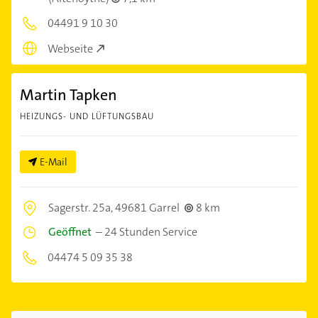
04491 9 10 30
Webseite
Martin Tapken
HEIZUNGS- UND LÜFTUNGSBAU
E-Mail
Sagerstr. 25a,
49681 Garrel
8 km
Geöffnet
–
24 Stunden Service
04474 5 09 35 38