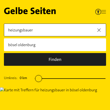
Finden
Umkreis:
0
km