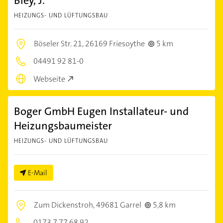
Bley, J.
HEIZUNGS- UND LÜFTUNGSBAU
Böseler Str. 21,
26169 Friesoythe
5 km
04491 92 81-0
Webseite
Boger GmbH Eugen Installateur- und
Heizungsbaumeister
HEIZUNGS- UND LÜFTUNGSBAU
E-Mail
Zum Dickenstroh,
49681 Garrel
5,8 km
0173 7 77 68 92