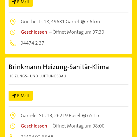
E-Mail
Goethestr. 18,
49681 Garrel
7,6 km
Geschlossen
–
Öffnet Montag um 07:30
04474 2 37
Brinkmann Heizung-Sanitär-Klima
HEIZUNGS- UND LÜFTUNGSBAU
E-Mail
Garreler Str. 13,
26219 Bösel
651 m
Geschlossen
–
Öffnet Montag um 08:00
04494 92 68 68