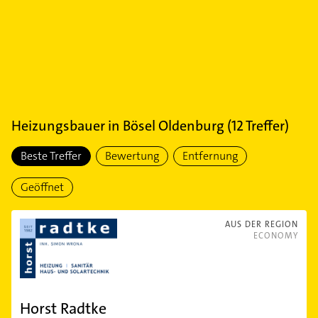
Heizungsbauer
in
Bösel Oldenburg
(
12
Treffer)
Beste Treffer
Bewertung
Entfernung
Geöffnet
AUS DER REGION
ECONOMY
Horst Radtke