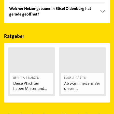
Vergleichen Sie alle Anbieter anhand echter
Welcher Heizungsbauer in Bösel Oldenburg hat
Kundenmeinungen und profitieren Sie von den
gerade geöffnet?
Empfehlungen. Die Suchergebnisse können Sie sich
einfach nach
Bewertungen
sortiert anzeigen lassen.
Im Anbieter-Bereich finden Sie alle
Öffnungszeiten
.
Bitte beachten Sie, dass diese an Sonn- und
Feiertagen abweichen können.
Ratgeber
RECHT & FINANZEN
HAUS & GARTEN
Diese Pflichten
Ab wann heizen? Bei
haben Mieter und...
diesen
Außentemperaturen
...