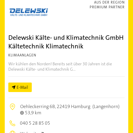
AUS DER REGION
PREMIUM PARTNER
Delewski Kälte- und Klimatechnik GmbH
Kältetechnik Klimatechnik
KLIMAANLAGEN
Wir kühlen den Norden! Bereits seit über 30 Jahren ist die
Delewski Kälte- und Klimatechnik G...
E-Mail
Oehleckerring 6B,
22419 Hamburg
(Langenhorn)
53,9 km
040 5 28 85 05