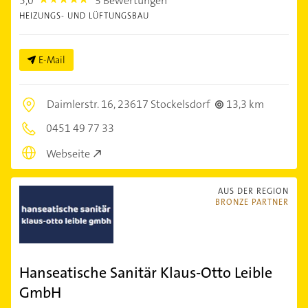
5,0
3 Bewertungen
5.0
HEIZUNGS- UND LÜFTUNGSBAU
E-Mail
Daimlerstr. 16,
23617 Stockelsdorf
13,3 km
0451 49 77 33
Webseite
AUS DER REGION
BRONZE PARTNER
Hanseatische Sanitär Klaus-Otto Leible
GmbH