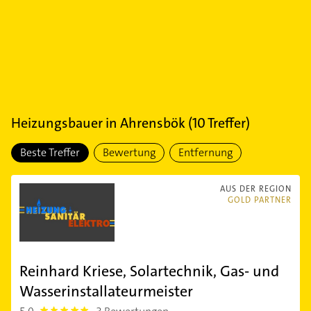
Heizungsbauer
in
Ahrensbök
(
10
Treffer)
Beste Treffer
Bewertung
Entfernung
AUS DER REGION
GOLD PARTNER
Reinhard Kriese, Solartechnik, Gas- und
Wasserinstallateurmeister