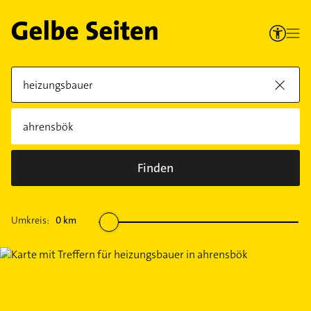
Finden
Umkreis:
0
km