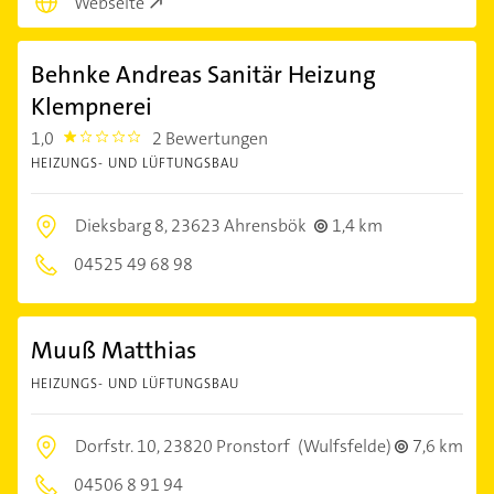
Webseite
Behnke Andreas Sanitär Heizung
Klempnerei
1,0
2 Bewertungen
1.0
HEIZUNGS- UND LÜFTUNGSBAU
Dieksbarg 8,
23623 Ahrensbök
1,4 km
04525 49 68 98
Muuß Matthias
HEIZUNGS- UND LÜFTUNGSBAU
Dorfstr. 10,
23820 Pronstorf
(Wulfsfelde)
7,6 km
04506 8 91 94