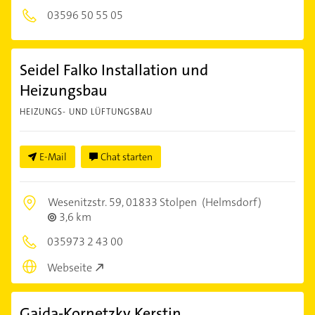
03596 50 55 05
Seidel Falko Installation und
Heizungsbau
HEIZUNGS- UND LÜFTUNGSBAU
E-Mail
Chat starten
Wesenitzstr. 59,
01833 Stolpen
(Helmsdorf)
3,6 km
035973 2 43 00
Webseite
Gaida-Kornetzky Kerstin