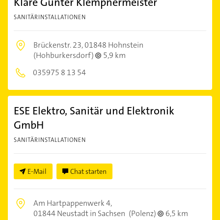
Klare Günter Klempnermeister
SANITÄRINSTALLATIONEN
Brückenstr. 23,
01848 Hohnstein
(Hohburkersdorf)
5,9 km
035975 8 13 54
ESE Elektro, Sanitär und Elektronik
GmbH
SANITÄRINSTALLATIONEN
E-Mail
Chat starten
Am Hartpappenwerk 4,
01844 Neustadt in Sachsen
(Polenz)
6,5 km