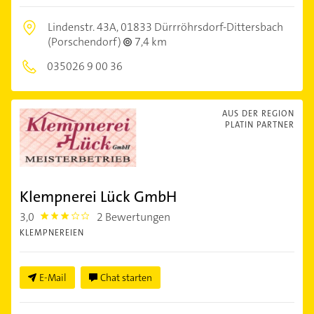
Lindenstr. 43A,
01833 Dürrröhrsdorf-Dittersbach
(Porschendorf)
7,4 km
035026 9 00 36
AUS DER REGION
PLATIN PARTNER
Klempnerei Lück GmbH
3,0
2 Bewertungen
3.0
KLEMPNEREIEN
E-Mail
Chat starten