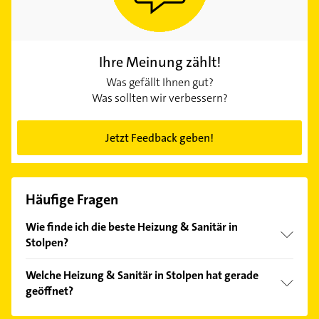
Ihre Meinung zählt!
Was gefällt Ihnen gut?
Was sollten wir verbessern?
Jetzt Feedback geben!
Häufige Fragen
Wie finde ich die beste Heizung & Sanitär in
Stolpen?
Vergleichen Sie alle Anbieter anhand echter
Welche Heizung & Sanitär in Stolpen hat gerade
Kundenmeinungen und profitieren Sie von den
geöffnet?
Empfehlungen. Die Suchergebnisse können Sie sich
einfach nach
Bewertungen
sortiert anzeigen lassen.
Im Anbieter-Bereich finden Sie alle
Öffnungszeiten
.