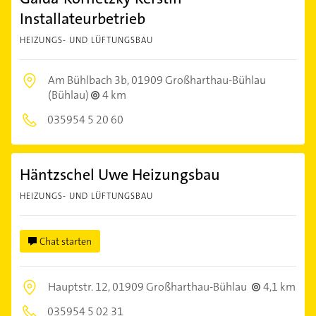
Installateurbetrieb
HEIZUNGS- UND LÜFTUNGSBAU
Am Bühlbach 3b,
01909 Großharthau-Bühlau
(Bühlau)
4 km
035954 5 20 60
Häntzschel Uwe Heizungsbau
HEIZUNGS- UND LÜFTUNGSBAU
Chat starten
Hauptstr. 12,
01909 Großharthau-Bühlau
4,1 km
035954 5 02 31