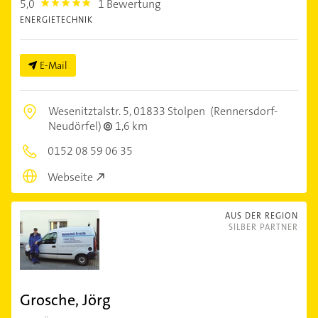
5,0
1 Bewertung
5.0
ENERGIETECHNIK
E-Mail
Wesenitztalstr. 5,
01833 Stolpen
(Rennersdorf-
Neudörfel)
1,6 km
0152 08 59 06 35
Webseite
AUS DER REGION
SILBER PARTNER
Grosche, Jörg