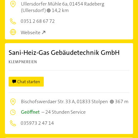
Ullersdorfer Mühle 6a,
01454 Radeberg
(Ullersdorf)
14,2 km
0351 2 68 67 72
Webseite
Sani-Heiz-Gas Gebäudetechnik GmbH
KLEMPNEREIEN
Chat starten
Bischofswerdaer Str. 33 A,
01833 Stolpen
367 m
Geöffnet
–
24 Stunden Service
035973 2 47 14