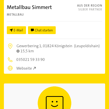
Metallbau Simmert
AUS DER REGION
SILBER PARTNER
METALLBAU
E-Mail
Chat starten
Gewerbering 1,
01824 Königstein
(Leupoldishain)
15,5 km
035021 59 33 90
Webseite