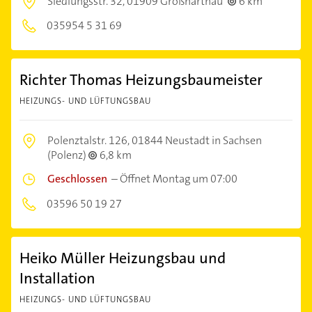
Siedlungsstr. 32,
01909 Großharthau
6 km
035954 5 31 69
Richter Thomas Heizungsbaumeister
HEIZUNGS- UND LÜFTUNGSBAU
Polenztalstr. 126,
01844 Neustadt in Sachsen
(Polenz)
6,8 km
Geschlossen
–
Öffnet Montag um 07:00
03596 50 19 27
Heiko Müller Heizungsbau und
Installation
HEIZUNGS- UND LÜFTUNGSBAU