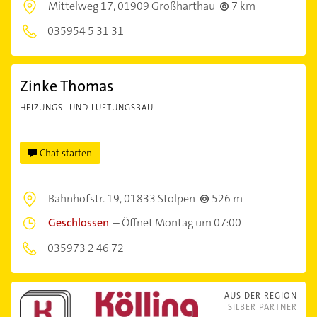
Mittelweg 17,
01909 Großharthau
7 km
035954 5 31 31
Zinke Thomas
HEIZUNGS- UND LÜFTUNGSBAU
Chat starten
Bahnhofstr. 19,
01833 Stolpen
526 m
Geschlossen
–
Öffnet Montag um 07:00
035973 2 46 72
AUS DER REGION
SILBER PARTNER