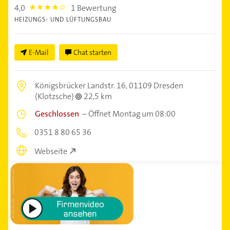
4,0
1 Bewertung
4.0
HEIZUNGS- UND LÜFTUNGSBAU
E-Mail
Chat starten
Königsbrücker Landstr. 16,
01109 Dresden
(Klotzsche)
22,5 km
Geschlossen
–
Öffnet Montag um 08:00
0351 8 80 65 36
Webseite