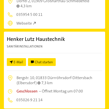
Dörfel 2,
01909 Großharthau-Schmiedefeld
4,3 km
035954 5 00 11
Webseite
Henker Lutz Haustechnik
SANITÄRINSTALLATIONEN
E-Mail
Chat starten
Bergstr. 10,
01833 Dürrröhrsdorf-Dittersbach
(Elbersdorf)
7,3 km
Geschlossen
–
Öffnet Montag um 07:00
035026 9 21 14