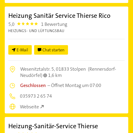
Heizung Sanitär Service Thierse Rico
5,0
1 Bewertung
5.0
HEIZUNGS- UND LÜFTUNGSBAU
E-Mail
Chat starten
Wesenitztalstr. 5,
01833 Stolpen
(Rennersdorf-
Neudörfel)
1,6 km
Geschlossen
–
Öffnet Montag um 07:00
035973 2 65 74
Webseite
Heizung-Sanitär-Service Thierse