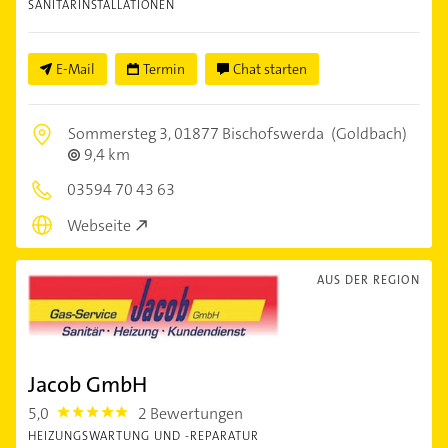
SANITÄRINSTALLATIONEN
E-Mail
Termin
Chat starten
Sommersteg 3,
01877 Bischofswerda
(Goldbach)
9,4 km
03594 70 43 63
Webseite
AUS DER REGION
Jacob GmbH
5,0
2 Bewertungen
5.0
HEIZUNGSWARTUNG UND -REPARATUR