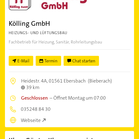
Kölling GmbH
HEIZUNGS- UND LÜFTUNGSBAU
Fachbetrieb für Heizung, Sanitär, Rohrleitungsbau
E-Mail
Termin
Chat starten
Heidestr. 4A,
01561 Ebersbach
(Bieberach)
39 km
Geschlossen
–
Öffnet Montag um 07:00
035248 84 30
Webseite