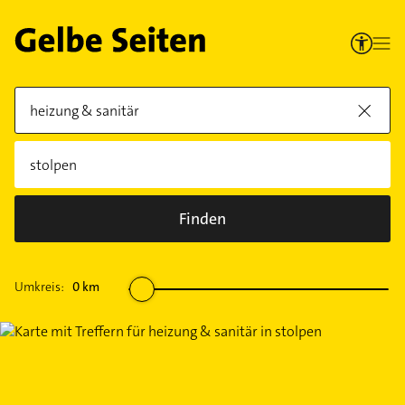
Finden
Umkreis:
0
km