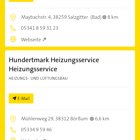
Maybachstr. 4,
38259 Salzgitter
(Bad)
8 km
05341 8 59 31 23
Webseite
Hundertmark Heizungsservice
Heizungsservice
HEIZUNGS- UND LÜFTUNGSBAU
E-Mail
Mühlenweg 29,
38312 Börßum
6,6 km
05334 9 59 46