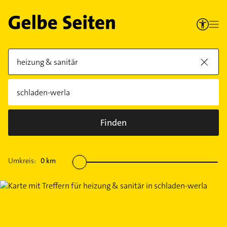
Finden
Umkreis:
0
km