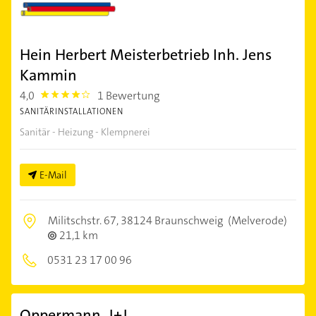
Hein Herbert Meisterbetrieb Inh. Jens
Kammin
4,0
1 Bewertung
4.0
SANITÄRINSTALLATIONEN
Sanitär - Heizung - Klempnerei
E-Mail
Militschstr. 67,
38124 Braunschweig
(Melverode)
21,1 km
0531 23 17 00 96
Oppermann, J+J