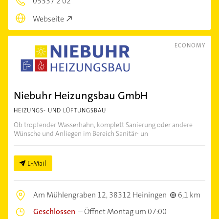
05337 2 02
Webseite
ECONOMY
Niebuhr Heizungsbau GmbH
HEIZUNGS- UND LÜFTUNGSBAU
Ob tropfender Wasserhahn, komplett Sanierung oder andere
Wünsche und Anliegen im Bereich Sanitär- un
E-Mail
Am Mühlengraben 12,
38312 Heiningen
6,1 km
Geschlossen
–
Öffnet Montag um 07:00