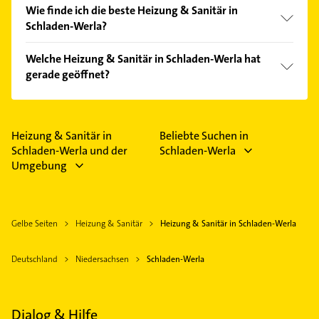
Wie finde ich die beste Heizung & Sanitär in
Schladen-Werla?
Vergleichen Sie alle Anbieter anhand echter
Welche Heizung & Sanitär in Schladen-Werla hat
Kundenmeinungen und profitieren Sie von den
gerade geöffnet?
Empfehlungen. Die Suchergebnisse können Sie sich
einfach nach
Bewertungen
sortiert anzeigen lassen.
Im Anbieter-Bereich finden Sie alle
Öffnungszeiten
.
Bitte beachten Sie, dass diese an Sonn- und
Feiertagen abweichen können.
Heizung & Sanitär in
Beliebte Suchen in
Schladen-Werla und der
Schladen-Werla
Umgebung
Gelbe Seiten
Heizung & Sanitär
Heizung & Sanitär in Schladen-Werla
Deutschland
Niedersachsen
Schladen-Werla
Dialog & Hilfe