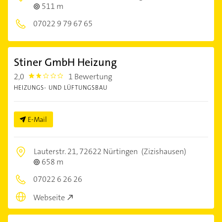
511 m
07022 9 79 67 65
Stiner GmbH Heizung
2,0
1 Bewertung
2.0
HEIZUNGS- UND LÜFTUNGSBAU
E-Mail
Lauterstr. 21,
72622 Nürtingen
(Zizishausen)
658 m
07022 6 26 26
Webseite