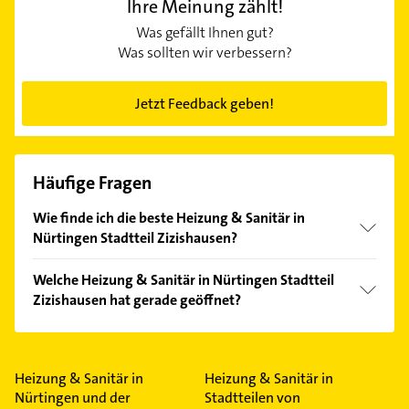
Ihre Meinung zählt!
Was gefällt Ihnen gut?
Was sollten wir verbessern?
Jetzt Feedback geben!
Häufige Fragen
Wie finde ich die beste Heizung & Sanitär in
Nürtingen Stadtteil Zizishausen?
Vergleichen Sie alle Anbieter anhand echter
Welche Heizung & Sanitär in Nürtingen Stadtteil
Kundenmeinungen und profitieren Sie von den
Zizishausen hat gerade geöffnet?
Empfehlungen. Die Suchergebnisse können Sie sich
einfach nach
Bewertungen
sortiert anzeigen lassen.
Im Anbieter-Bereich finden Sie alle
Öffnungszeiten
.
Bitte beachten Sie, dass diese an Sonn- und
Feiertagen abweichen können.
Heizung & Sanitär in
Heizung & Sanitär in
Nürtingen und der
Stadtteilen von