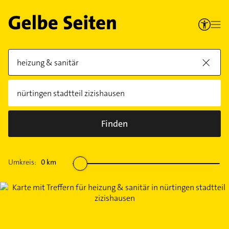
Finden
Umkreis:
0
km