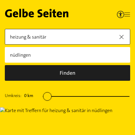
Finden
Umkreis:
0
km