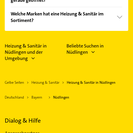
gerade geöffnet?
Empfehlungen. Die Suchergebnisse können Sie sich
einfach nach
Bewertungen
sortiert anzeigen lassen.
Im Anbieter-Bereich finden Sie alle
Öffnungszeiten
.
Welche Marken hat eine Heizung & Sanitär im
Bitte beachten Sie, dass diese an Sonn- und
Sortiment?
Feiertagen abweichen können.
Die Heizung & Sanitär verkauft Marken wie
Buderus.
Heizung & Sanitär in
Beliebte Suchen in
Nüdlingen und der
Nüdlingen
Umgebung
Gelbe Seiten
Heizung & Sanitär
Heizung & Sanitär in Nüdlingen
Deutschland
Bayern
Nüdlingen
Dialog & Hilfe