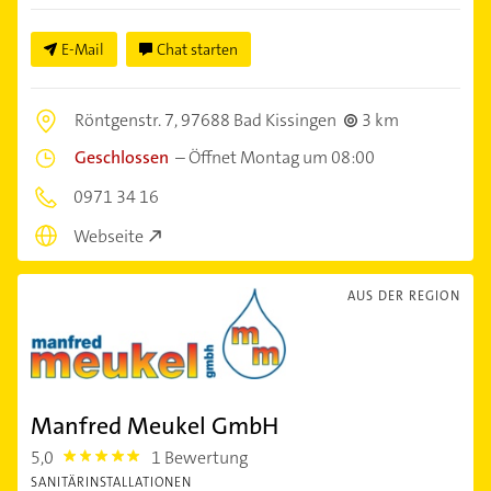
E-Mail
Chat starten
Röntgenstr. 7,
97688 Bad Kissingen
3 km
Geschlossen
–
Öffnet Montag um 08:00
0971 34 16
Webseite
AUS DER REGION
Manfred Meukel GmbH
5,0
1 Bewertung
5.0
SANITÄRINSTALLATIONEN