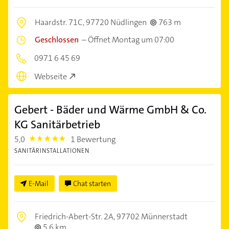
Haardstr. 71C,
97720 Nüdlingen
763 m
Geschlossen
–
Öffnet Montag um 07:00
0971 6 45 69
Webseite
Gebert - Bäder und Wärme GmbH & Co.
KG Sanitärbetrieb
5,0
1 Bewertung
5.0
SANITÄRINSTALLATIONEN
E-Mail
Chat starten
Friedrich-Abert-Str. 2A,
97702 Münnerstadt
5,6 km