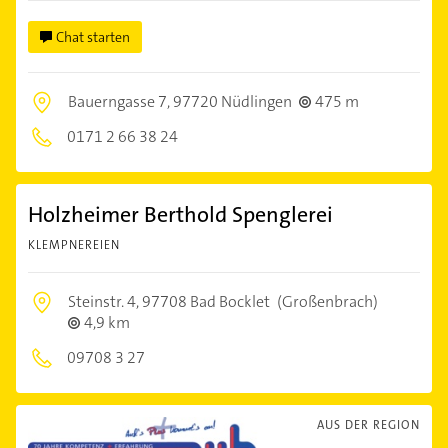
Chat starten
Bauerngasse 7,
97720 Nüdlingen
475 m
0171 2 66 38 24
Holzheimer Berthold Spenglerei
KLEMPNEREIEN
Steinstr. 4,
97708 Bad Bocklet
(Großenbrach)
4,9 km
09708 3 27
AUS DER REGION