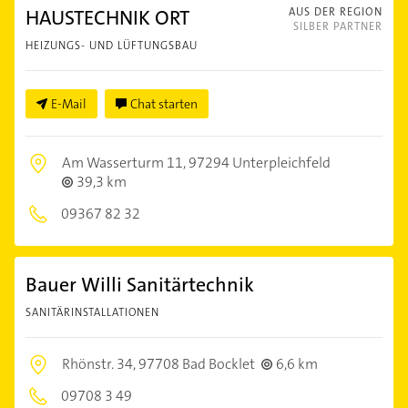
HAUSTECHNIK ORT
AUS DER REGION
SILBER PARTNER
HEIZUNGS- UND LÜFTUNGSBAU
E-Mail
Chat starten
Am Wasserturm 11,
97294 Unterpleichfeld
39,3 km
09367 82 32
Bauer Willi Sanitärtechnik
SANITÄRINSTALLATIONEN
Rhönstr. 34,
97708 Bad Bocklet
6,6 km
09708 3 49