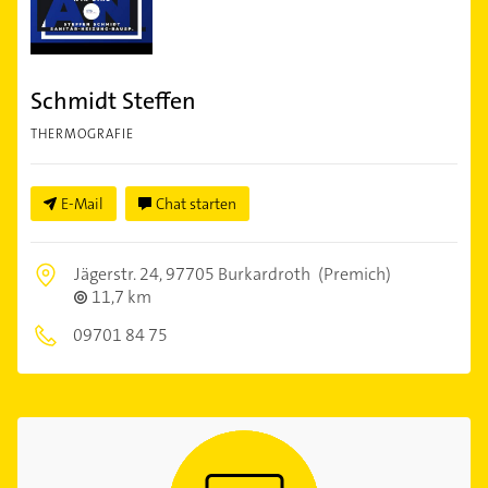
Schmidt Steffen
THERMOGRAFIE
E-Mail
Chat starten
Jägerstr. 24,
97705 Burkardroth
(Premich)
11,7 km
09701 84 75