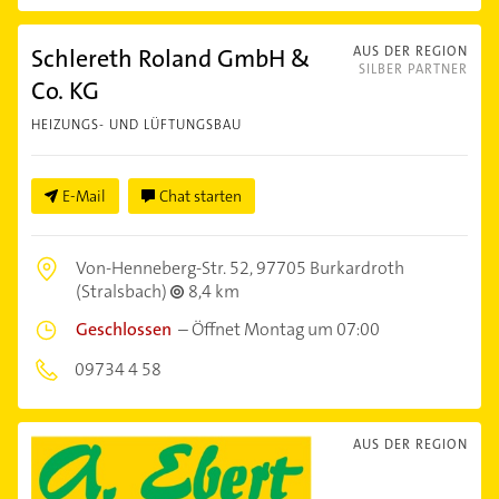
Schlereth Roland GmbH &
AUS DER REGION
SILBER PARTNER
Co. KG
HEIZUNGS- UND LÜFTUNGSBAU
E-Mail
Chat starten
Von-Henneberg-Str. 52,
97705 Burkardroth
(Stralsbach)
8,4 km
Geschlossen
–
Öffnet Montag um 07:00
09734 4 58
AUS DER REGION