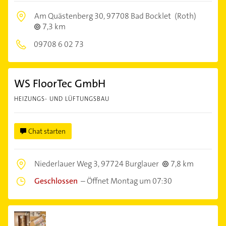
Am Quästenberg 30,
97708 Bad Bocklet
(Roth)
7,3 km
09708 6 02 73
WS FloorTec GmbH
HEIZUNGS- UND LÜFTUNGSBAU
Chat starten
Niederlauer Weg 3,
97724 Burglauer
7,8 km
Geschlossen
–
Öffnet Montag um 07:30