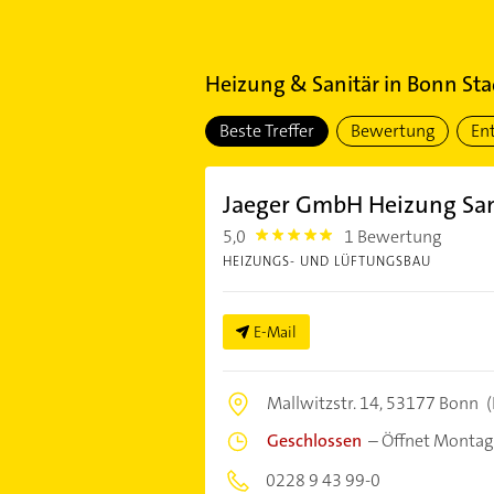
Heizung & Sanitär
in
Bonn Sta
Beste Treffer
Bewertung
En
Jaeger GmbH Heizung San
5,0
1 Bewertung
5.0
HEIZUNGS- UND LÜFTUNGSBAU
E-Mail
Mallwitzstr. 14,
53177 Bonn
(
Geschlossen
–
Öffnet Montag
0228 9 43 99-0