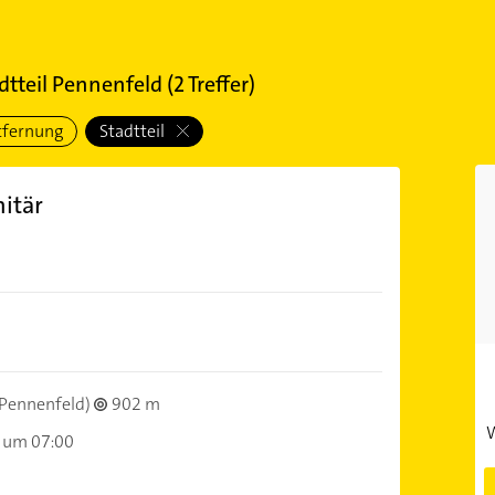
dtteil Pennenfeld
(
2
Treffer)
tfernung
Stadtteil
itär
Pennenfeld)
902 m
W
 um 07:00