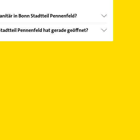
anitär in Bonn Stadtteil Pennenfeld?
nd echter Kundenmeinungen und profitieren Sie
tadtteil Pennenfeld hat gerade geöffnet?
ebnisse können Sie sich einfach nach
en.
Öffnungszeiten
. Bitte beachten Sie, dass diese an
önnen.