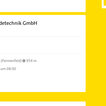
äudetechnik GmbH
(Pennenfeld)
954 m
 um 08:00