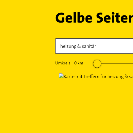
Umkreis:
0
km