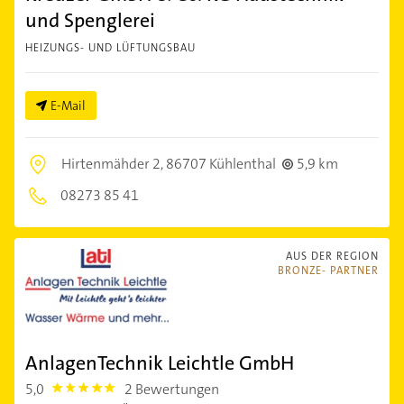
und Spenglerei
HEIZUNGS- UND LÜFTUNGSBAU
E-Mail
Hirtenmähder 2,
86707 Kühlenthal
5,9 km
08273 85 41
AUS DER REGION
BRONZE- PARTNER
AnlagenTechnik Leichtle GmbH
5,0
2 Bewertungen
5.0