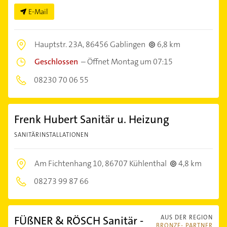
E-Mail
Hauptstr. 23A,
86456 Gablingen
6,8 km
Geschlossen
–
Öffnet Montag um 07:15
08230 70 06 55
Frenk Hubert Sanitär u. Heizung
SANITÄRINSTALLATIONEN
Am Fichtenhang 10,
86707 Kühlenthal
4,8 km
08273 99 87 66
FÜßNER & RÖSCH Sanitär -
AUS DER REGION
BRONZE- PARTNER