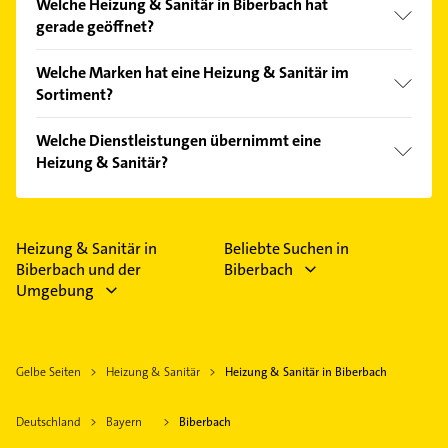
Welche Heizung & Sanitär in Biberbach hat
Kundenmeinungen und profitieren Sie von den
gerade geöffnet?
Empfehlungen. Die Suchergebnisse können Sie sich
einfach nach
Bewertungen
sortiert anzeigen lassen.
Im Anbieter-Bereich finden Sie alle
Öffnungszeiten
.
Welche Marken hat eine Heizung & Sanitär im
Bitte beachten Sie, dass diese an Sonn- und
Sortiment?
Feiertagen abweichen können.
Die Heizung & Sanitär verkauft Marken wie
Welche Dienstleistungen übernimmt eine
Viessmann.
Heizung & Sanitär?
Folgende Leistungen werden angeboten: Sanitär,
Heizung, Solar, Gasheizung und Ölheizung.
Heizung & Sanitär in
Beliebte Suchen in
Biberbach und der
Biberbach
Umgebung
Gelbe Seiten
Heizung & Sanitär
Heizung & Sanitär in Biberbach
Deutschland
Bayern
Biberbach