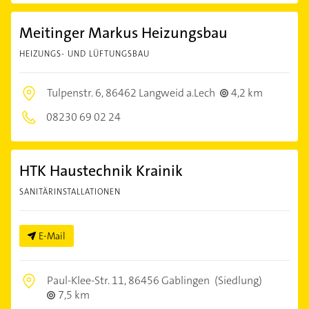
Meitinger Markus Heizungsbau
HEIZUNGS- UND LÜFTUNGSBAU
Tulpenstr. 6,
86462 Langweid a.Lech
4,2 km
08230 69 02 24
HTK Haustechnik Krainik
SANITÄRINSTALLATIONEN
E-Mail
Paul-Klee-Str. 11,
86456 Gablingen
(Siedlung)
7,5 km