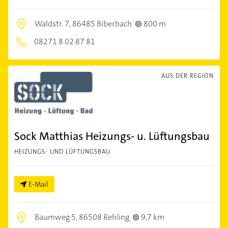
Waldstr. 7,
86485 Biberbach
800 m
08271 8 02 87 81
AUS DER REGION
Sock Matthias Heizungs- u. Lüftungsbau
HEIZUNGS- UND LÜFTUNGSBAU
E-Mail
Baumweg 5,
86508 Rehling
9,7 km