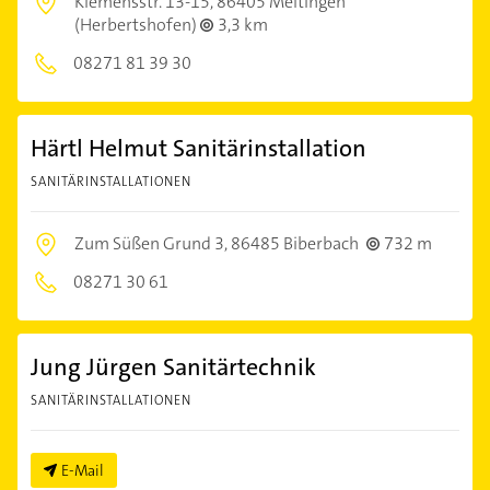
Klemensstr. 13-15,
86405 Meitingen
(Herbertshofen)
3,3 km
08271 81 39 30
Härtl Helmut Sanitärinstallation
SANITÄRINSTALLATIONEN
Zum Süßen Grund 3,
86485 Biberbach
732 m
08271 30 61
Jung Jürgen Sanitärtechnik
SANITÄRINSTALLATIONEN
E-Mail