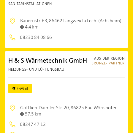
SANITÄRINSTALLATIONEN
Bauernstr. 63,
86462 Langweid a.Lech
(Achsheim)
4,4 km
08230 84 08 66
H & S Wärmetechnik GmbH
AUS DER REGION
BRONZE- PARTNER
HEIZUNGS- UND LÜFTUNGSBAU
E-Mail
Gottlieb-Daimler-Str. 20,
86825 Bad Wörishofen
57,5 km
08247 47 12