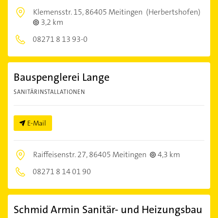
Klemensstr. 15,
86405 Meitingen
(Herbertshofen)
3,2 km
08271 8 13 93-0
Bauspenglerei Lange
SANITÄRINSTALLATIONEN
E-Mail
Raiffeisenstr. 27,
86405 Meitingen
4,3 km
08271 8 14 01 90
Schmid Armin Sanitär- und Heizungsbau