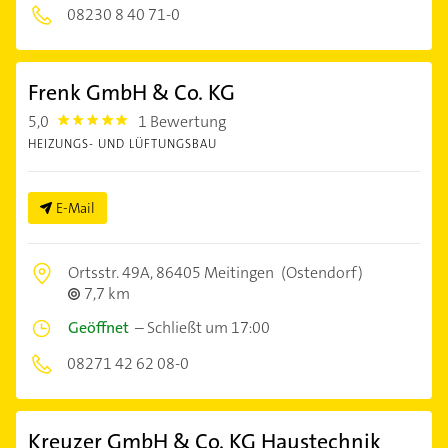
08230 8 40 71-0
Frenk GmbH & Co. KG
5,0
1 Bewertung
5.0
HEIZUNGS- UND LÜFTUNGSBAU
E-Mail
Ortsstr. 49A,
86405 Meitingen
(Ostendorf)
7,7 km
Geöffnet
–
Schließt um 17:00
08271 42 62 08-0
Kreuzer GmbH & Co. KG Haustechnik