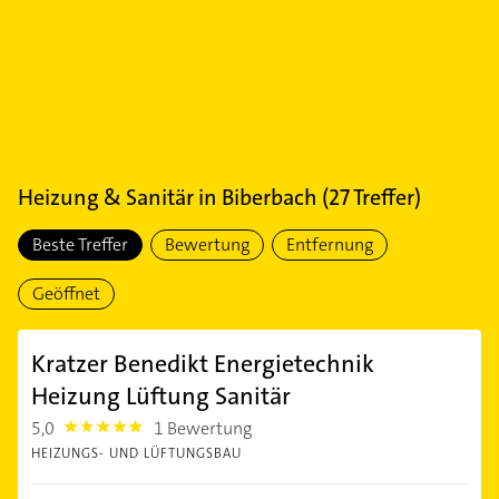
Heizung & Sanitär
in
Biberbach
(
27
Treffer)
Beste Treffer
Bewertung
Entfernung
Geöffnet
Kratzer Benedikt Energietechnik
Heizung Lüftung Sanitär
5,0
1 Bewertung
5.0
HEIZUNGS- UND LÜFTUNGSBAU