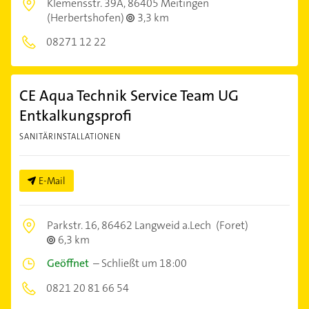
Klemensstr. 39A,
86405 Meitingen
(Herbertshofen)
3,3 km
08271 12 22
CE Aqua Technik Service Team UG
Entkalkungsprofi
SANITÄRINSTALLATIONEN
E-Mail
Parkstr. 16,
86462 Langweid a.Lech
(Foret)
6,3 km
Geöffnet
–
Schließt um 18:00
0821 20 81 66 54