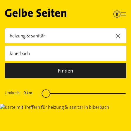
Finden
Umkreis:
0
km