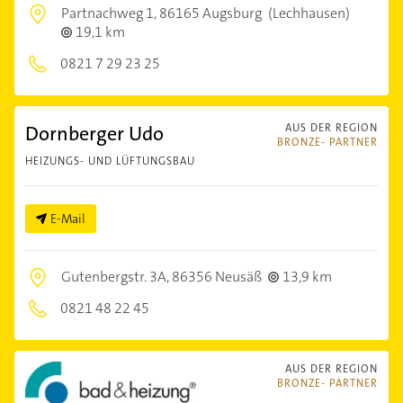
Partnachweg 1,
86165 Augsburg
(Lechhausen)
19,1 km
0821 7 29 23 25
Dornberger Udo
AUS DER REGION
BRONZE- PARTNER
HEIZUNGS- UND LÜFTUNGSBAU
E-Mail
Gutenbergstr. 3A,
86356 Neusäß
13,9 km
0821 48 22 45
AUS DER REGION
BRONZE- PARTNER