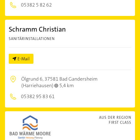
05382 5 82 62
Schramm Christian
SANITÄRINSTALLATIONEN
E-Mail
Ölgrund 6,
37581 Bad Gandersheim
(Harriehausen)
5,4 km
05382 95 83 61
AUS DER REGION
FIRST CLASS