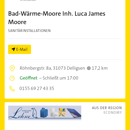
Bad-Wärme-Moore Inh. Luca James
Moore
SANITÄRINSTALLATIONEN
E-Mail
Röhnbergstr. 8a,
31073 Delligsen
17,2 km
Geöffnet
–
Schließt um 17:00
0155 69 27 43 35
AUS DER REGION
ECONOMY