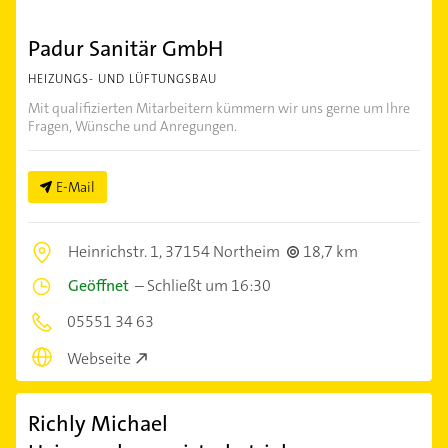
Padur Sanitär GmbH
HEIZUNGS- UND LÜFTUNGSBAU
Mit qualifizierten Mitarbeitern kümmern wir uns gerne um Ihre
Fragen, Wünsche und Anregungen.
E-Mail
Heinrichstr. 1,
37154 Northeim
18,7 km
Geöffnet
–
Schließt um 16:30
05551 34 63
Webseite
Richly Michael