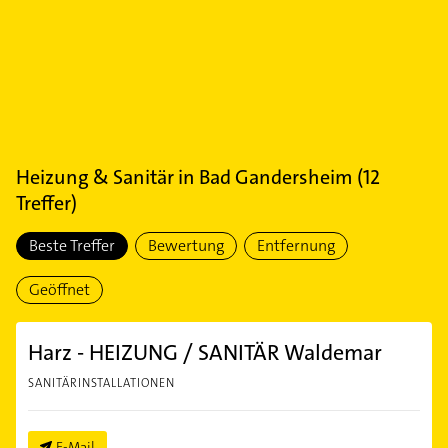
Heizung & Sanitär
in
Bad Gandersheim
(
12
Treffer)
Beste Treffer
Bewertung
Entfernung
Geöffnet
Harz - HEIZUNG / SANITÄR Waldemar
SANITÄRINSTALLATIONEN
E-Mail