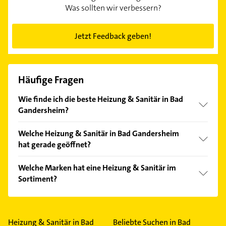
Was sollten wir verbessern?
Jetzt Feedback geben!
Häufige Fragen
Wie finde ich die beste Heizung & Sanitär in Bad
Gandersheim?
Vergleichen Sie alle Anbieter anhand echter
Welche Heizung & Sanitär in Bad Gandersheim
Kundenmeinungen und profitieren Sie von den
hat gerade geöffnet?
Empfehlungen. Die Suchergebnisse können Sie sich
einfach nach
Bewertungen
sortiert anzeigen lassen.
Im Anbieter-Bereich finden Sie alle
Öffnungszeiten
.
Welche Marken hat eine Heizung & Sanitär im
Bitte beachten Sie, dass diese an Sonn- und
Sortiment?
Feiertagen abweichen können.
Die Heizung & Sanitär verkauft Marken wie
Buderus, Vaillant und Villeroy & Boch.
Heizung & Sanitär in Bad
Beliebte Suchen in Bad