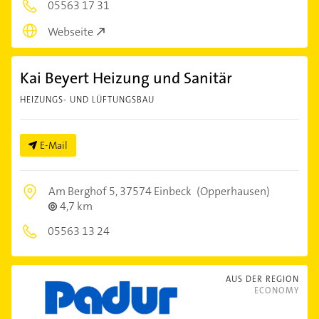
05563 17 31
Webseite
Kai Beyert Heizung und Sanitär
HEIZUNGS- UND LÜFTUNGSBAU
E-Mail
Am Berghof 5,
37574 Einbeck
(Opperhausen)
4,7 km
05563 13 24
AUS DER REGION
ECONOMY