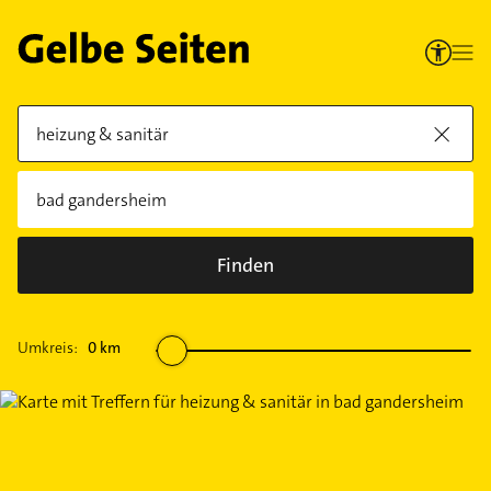
Finden
Umkreis:
0
km