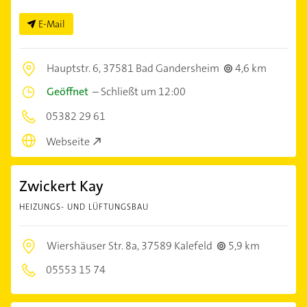
E-Mail
Hauptstr. 6,
37581 Bad Gandersheim
4,6 km
Geöffnet
–
Schließt um 12:00
05382 29 61
Webseite
Zwickert Kay
HEIZUNGS- UND LÜFTUNGSBAU
Wiershäuser Str. 8a,
37589 Kalefeld
5,9 km
05553 15 74