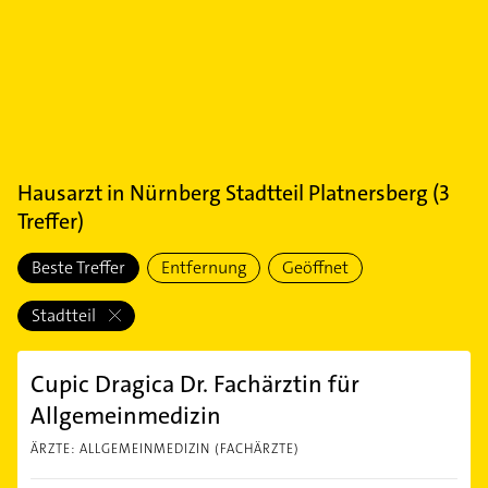
Hausarzt
in
Nürnberg Stadtteil Platnersberg
(
3
Treffer)
Beste Treffer
Entfernung
Geöffnet
Stadtteil
Cupic Dragica Dr. Fachärztin für
Allgemeinmedizin
ÄRZTE: ALLGEMEINMEDIZIN (FACHÄRZTE)