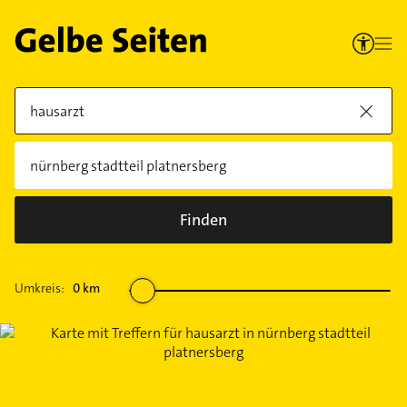
Finden
Umkreis:
0
km