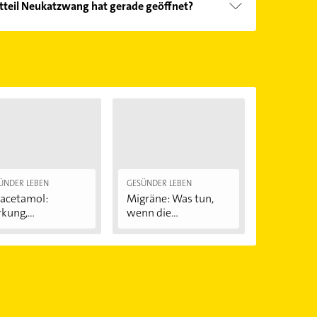
tteil Neukatzwang hat gerade geöffnet?
ebnisse können Sie sich einfach nach
en.
Öffnungszeiten
. Bitte beachten Sie, dass diese an
önnen.
ÜNDER LEBEN
GESÜNDER LEBEN
acetamol:
Migräne: Was tun,
kung,
wenn die
wendung...
Kopfschmerzen...