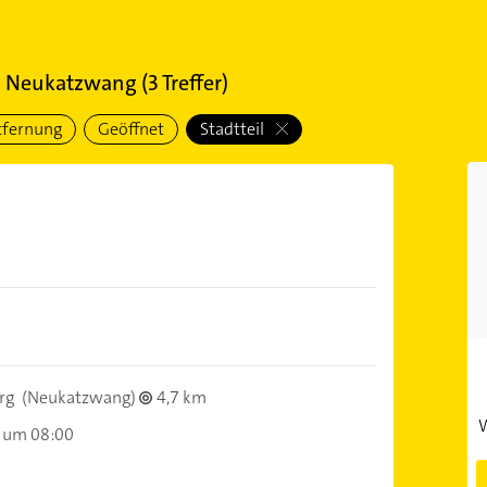
il Neukatzwang
(
3
Treffer)
tfernung
Geöffnet
Stadtteil
)
rg
(Neukatzwang)
4,7 km
W
 um 08:00