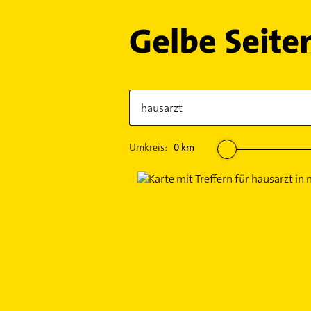
Umkreis:
0
km