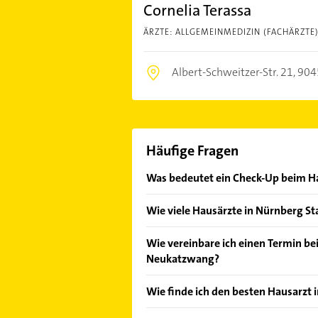
Cornelia Terassa
ÄRZTE: ALLGEMEINMEDIZIN (FACHÄRZTE
Albert-Schweitzer-Str. 21,
904
Häufige Fragen
Was bedeutet ein Check-Up beim H
Ab 35 Jahren haben gesetzlich Versi
Wie viele Hausärzte in Nürnberg St
Vorsorgeuntersuchung. Der Hausarz
ein Anamnesegespräch und eine kö
Bei Gelbe Seiten finden Sie derzeit 
Wie vereinbare ich einen Termin be
beinhaltet ebenfalls eine Blutunter
Neukatzwang und näherer Umgebung
Neukatzwang?
Zusammenhang können Sie sich einm
Informationen, um den für Sie pas
Hepatitis C testen lassen. Auch de
Nehmen Sie ganz einfach per Telefo
Wie finde ich den besten Hausarzt
gegebenenfalls aufgefrischt.
Neukatzwang auf. Viele Praxen biet
Terminvergabe an.
Vergleichen Sie alle Anbieter anha