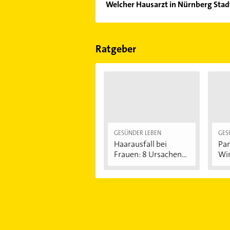
Welcher Hausarzt in Nürnberg Stad
von den Empfehlungen. Die Sucherg
Bewertungen
sortiert anzeigen lass
Im Anbieter-Bereich finden Sie alle
Sonn- und Feiertagen abweichen k
Ratgeber
GESÜNDER LEBEN
GES
Haarausfall bei
Par
Frauen: 8 Ursachen...
Wir
An