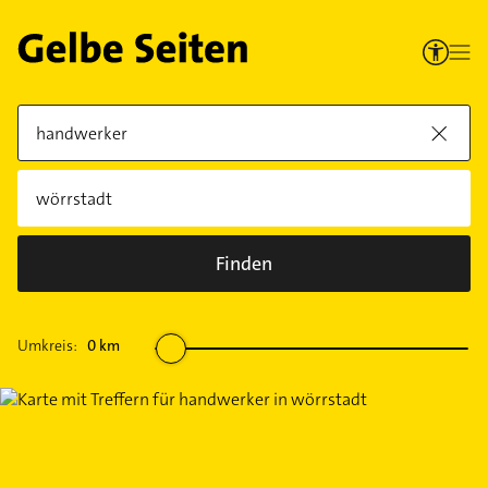
Finden
Umkreis:
0
km