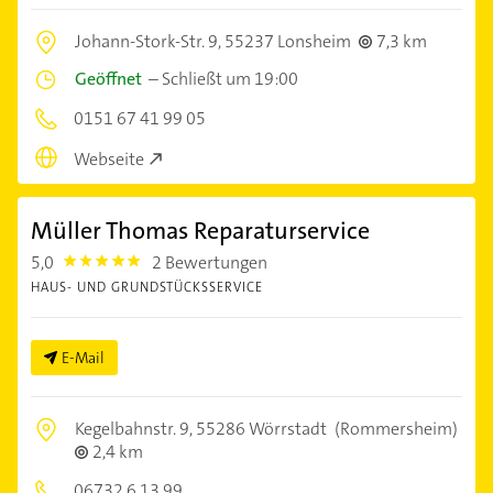
Johann-Stork-Str. 9,
55237 Lonsheim
7,3 km
Geöffnet
–
Schließt um 19:00
0151 67 41 99 05
Webseite
Müller Thomas Reparaturservice
5,0
2 Bewertungen
5.0
HAUS- UND GRUNDSTÜCKSSERVICE
E-Mail
Kegelbahnstr. 9,
55286 Wörrstadt
(Rommersheim)
2,4 km
06732 6 13 99