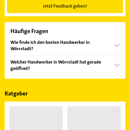
Jetzt Feedback geben!
Häufige Fragen
Wie finde ich den besten Handwerker in
Wörrstadt?
Vergleichen Sie alle Anbieter anhand echter
Welcher Handwerker in Wörrstadt hat gerade
Kundenmeinungen und profitieren Sie von den
geöffnet?
Empfehlungen. Die Suchergebnisse können Sie sich
einfach nach
Bewertungen
sortiert anzeigen lassen.
Im Anbieter-Bereich finden Sie alle
Öffnungszeiten
.
Bitte beachten Sie, dass diese an Sonn- und
Feiertagen abweichen können.
Ratgeber