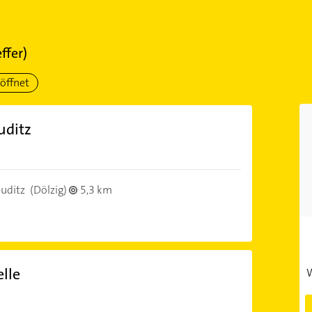
ffer)
öffnet
uditz
uditz
(Dölzig)
5,3 km
lle
W