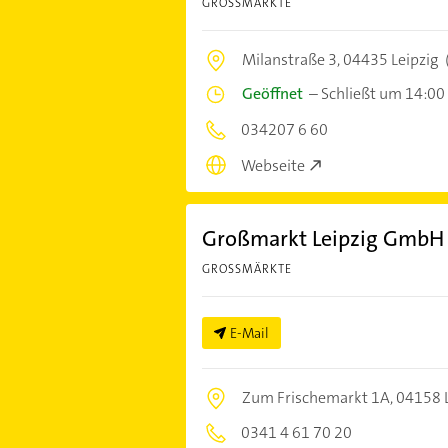
GROSSMÄRKTE
Milanstraße 3,
04435 Leipzig
Geöffnet
–
Schließt um 14:00
034207 6 60
Webseite
Großmarkt Leipzig GmbH
GROSSMÄRKTE
E-Mail
Zum Frischemarkt 1A,
04158 L
0341 4 61 70 20