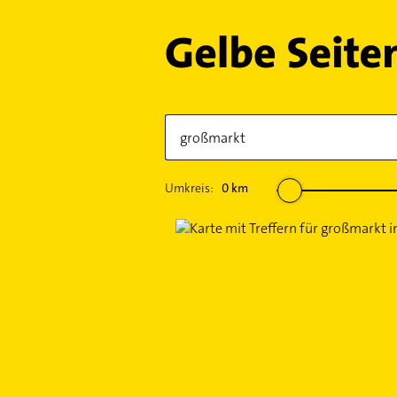
Umkreis:
0
km