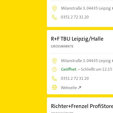
Milanstraße 3,
04435 Leipzig
0351 2 72 31 20
R+F TBU Leipzig/Halle
GROSSMÄRKTE
Milanstraße 3,
04435 Leipzig
Geöffnet
–
Schließt um 12:15
0351 2 72 31 20
Webseite
Richter+Frenzel ProfiStore