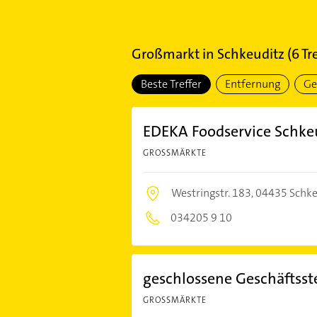
Großmarkt
in
Schkeuditz
(
6
Tre
Beste Treffer
Entfernung
Ge
EDEKA Foodservice Schke
GROSSMÄRKTE
Westringstr. 183,
04435 Schke
034205 9 10
geschlossene Geschäftsste
GROSSMÄRKTE