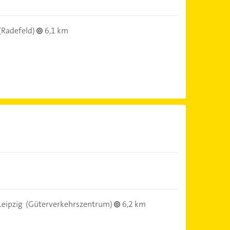
(Radefeld)
6,1 km
eipzig
(Güterverkehrszentrum)
6,2 km