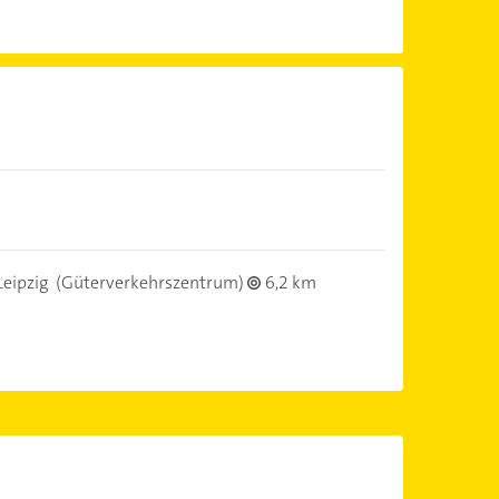
eipzig
(Güterverkehrszentrum)
6,2 km