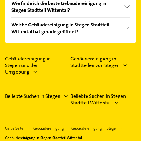
Wie finde ich die beste Gebäudereinigung in
Stegen Stadtteil Wittental?
Vergleichen Sie alle Anbieter anhand echter
Welche Gebäudereinigung in Stegen Stadtteil
Kundenmeinungen und profitieren Sie von den
Wittental hat gerade geöffnet?
Empfehlungen. Die Suchergebnisse können Sie sich
einfach nach
Bewertungen
sortiert anzeigen lassen.
Im Anbieter-Bereich finden Sie alle
Öffnungszeiten
.
Bitte beachten Sie, dass diese an Sonn- und
Feiertagen abweichen können.
Gebäudereinigung in
Gebäudereinigung in
Stegen und der
Stadtteilen von Stegen
Umgebung
Beliebte Suchen in Stegen
Beliebte Suchen in Stegen
Stadtteil Wittental
Gelbe Seiten
Gebäudereinigung
Gebäudereinigung in Stegen
Gebäudereinigung in Stegen Stadtteil Wittental