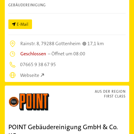
GEBÄUDEREINIGUNG
E-Mail
Rainstr. 8,
79288 Gottenheim
17,1 km
Geschlossen
–
Öffnet um 08:00
07665 9 38 67 95
Webseite
AUS DER REGION
FIRST CLASS
POINT Gebäudereinigung GmbH & Co.