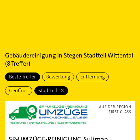
Gebäudereinigung
in
Stegen Stadtteil Wittental
(
8
Treffer)
Beste Treffer
Bewertung
Entfernung
Geöffnet
Stadtteil
AUS DER REGION
FIRST CLASS
SR-UMZÜGE-REINIGUNG Suliman