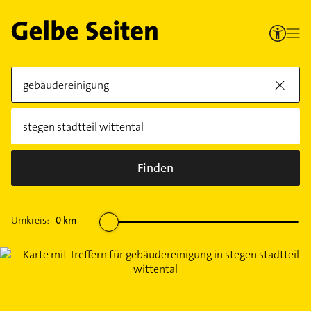
Finden
Umkreis:
0
km