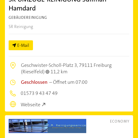
Hamdard
GEBÄUDEREINIGUNG
SR Reinigung
E-Mail
Geschwister-Scholl-Platz 3,
79111 Freiburg
(Rieselfeld)
11,2 km
Geschlossen
–
Öffnet um 07:00
01573 9 43 47 49
Webseite
ECONOMY