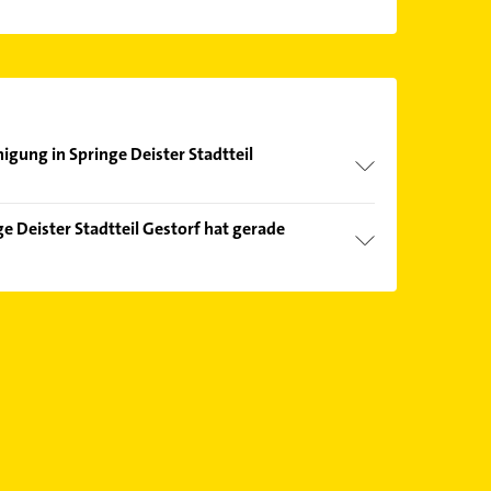
igung in Springe Deister Stadtteil
nd echter Kundenmeinungen und profitieren Sie
 Deister Stadtteil Gestorf hat gerade
ebnisse können Sie sich einfach nach
en.
Öffnungszeiten
. Bitte beachten Sie, dass diese an
önnen.