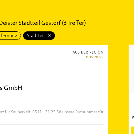
Deister Stadtteil Gestorf
(
3
Treffer)
tfernung
Stadtteil
AUS DER REGION
BUSINESS
gs GmbH
nz für Sauberkeit, 0511 - 31 25 58 unsere Rufnummer für
W