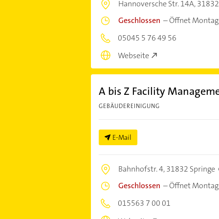
Hannoversche Str. 14A,
31832
Geschlossen
–
Öffnet Montag
05045 5 76 49 56
Webseite
A bis Z Facility Managem
GEBÄUDEREINIGUNG
E-Mail
Bahnhofstr. 4,
31832 Springe
Geschlossen
–
Öffnet Montag
015563 7 00 01