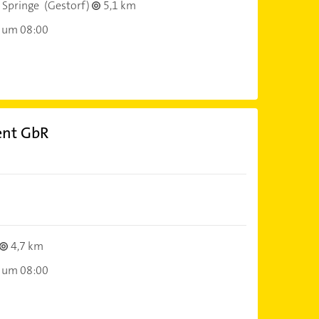
 Springe
(Gestorf)
5,1 km
 um 08:00
ent GbR
4,7 km
 um 08:00