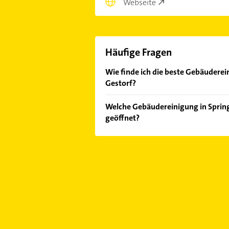
Webseite
Häufige Fragen
Wie finde ich die beste Gebäuderein
Gestorf?
Vergleichen Sie alle Anbieter anha
Welche Gebäudereinigung in Springe
von den Empfehlungen. Die Sucherg
geöffnet?
Bewertungen
sortiert anzeigen lass
Im Anbieter-Bereich finden Sie alle
Sonn- und Feiertagen abweichen k