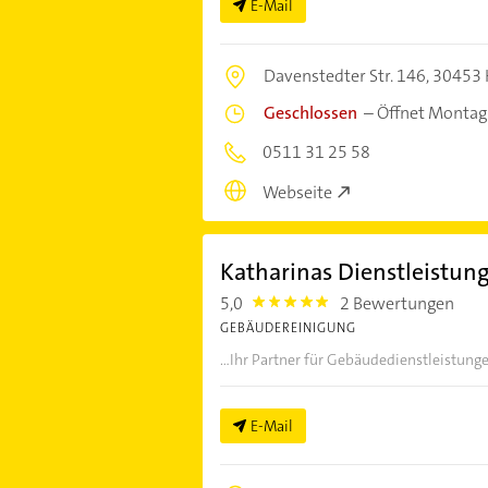
E-Mail
Davenstedter Str. 146,
30453 
Geschlossen
–
Öffnet Montag
0511 31 25 58
Webseite
Katharinas Dienstleistu
5,0
2 Bewertungen
5.0
GEBÄUDEREINIGUNG
...Ihr Partner für Gebäudedienstleistung
E-Mail