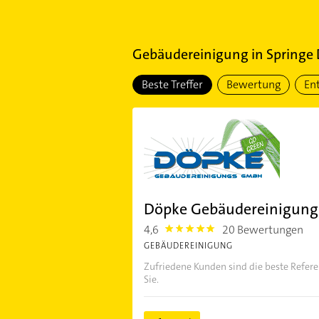
Gebäudereinigung
in
Springe 
Beste Treffer
Bewertung
En
Döpke Gebäudereinigun
4,6
20 Bewertungen
4.6
GEBÄUDEREINIGUNG
Zufriedene Kunden sind die beste Refere
Sie.