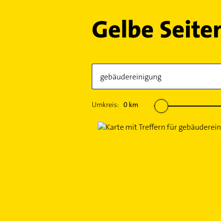
Umkreis:
0
km