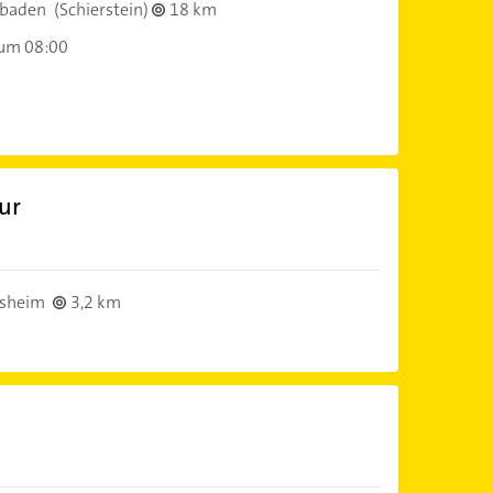
sbaden
(Schierstein)
18 km
 um 08:00
eur
lsheim
3,2 km