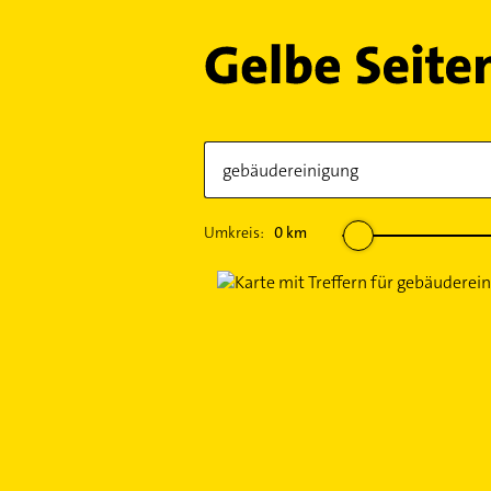
Umkreis:
0
km