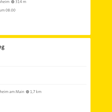
nheim
314 m
 um 08:00
ng
sheim am Main
1,7 km