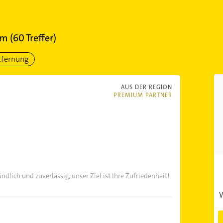
im
(
60
Treffer)
tfernung
AUS DER REGION
PREMIUM PARTNER
lich und zuverlässig, unser Ziel ist Ihre Zufriedenheit!
W