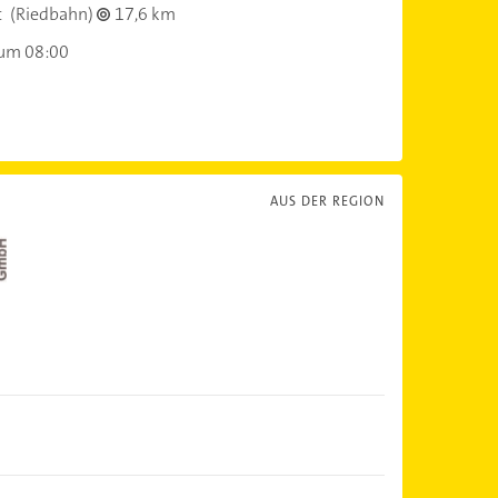
t
(Riedbahn)
17,6 km
 um 08:00
AUS DER REGION