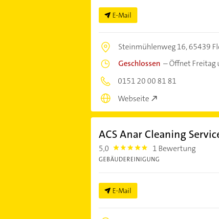
E-Mail
Steinmühlenweg 16,
65439 F
Geschlossen
–
Öffnet Freitag
0151 20 00 81 81
Webseite
ACS Anar Cleaning Service
5,0
1 Bewertung
5.0
GEBÄUDEREINIGUNG
E-Mail