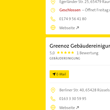
Egerländer Str. 25,
65479 Rau
Geschlossen
–
Öffnet Freitag
0174 9 56 41 80
Webseite
Greenoz Gebäudereinigu
5,0
1 Bewertung
5.0
GEBÄUDEREINIGUNG
E-Mail
Berliner Str. 40,
65428 Rüssel
0163 3 30 59 95
Webseite