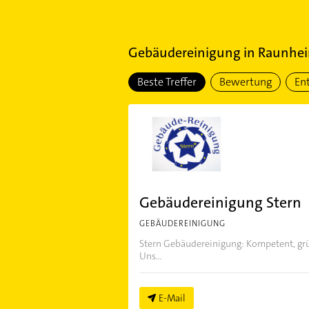
Gebäudereinigung
in
Raunhe
Beste Treffer
Bewertung
En
Gebäudereinigung Stern
GEBÄUDEREINIGUNG
Stern Gebäudereinigung: Kompetent, gründ
Uns...
E-Mail