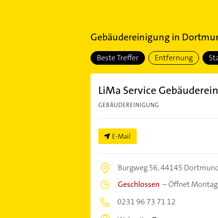
Gebäudereinigung
in
Dortmund
Beste Treffer
Entfernung
St
LiMa Service Gebäuderei
GEBÄUDEREINIGUNG
E-Mail
Burgweg 56,
44145 Dortmun
Geschlossen
–
Öffnet Montag
0231 96 73 71 12