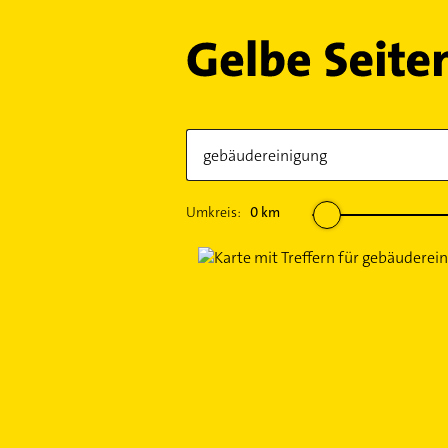
Umkreis:
0
km