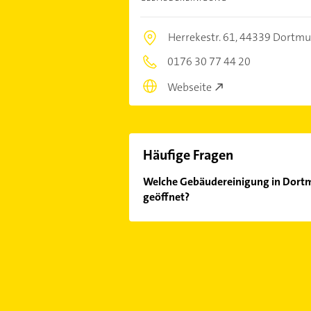
Herrekestr. 61,
44339 Dortm
0176 30 77 44 20
Webseite
Häufige Fragen
Welche Gebäudereinigung in Dortm
geöffnet?
Im Anbieter-Bereich finden Sie alle
Sonn- und Feiertagen abweichen k