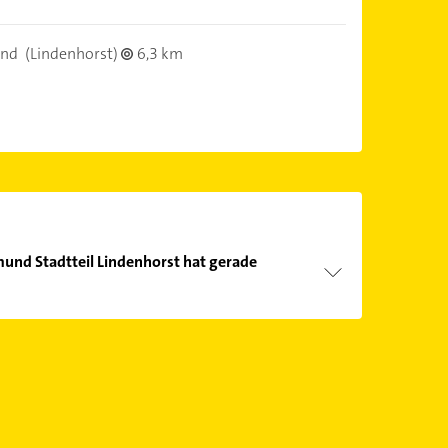
und
(Lindenhorst)
6,3 km
und Stadtteil Lindenhorst hat gerade
Öffnungszeiten
. Bitte beachten Sie, dass diese an
önnen.