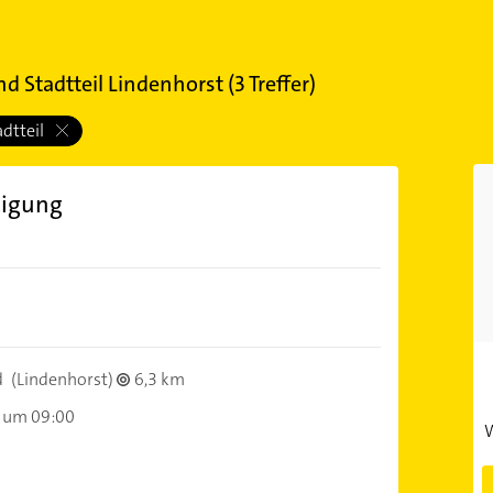
 Stadtteil Lindenhorst
(
3
Treffer)
adtteil
nigung
d
(Lindenhorst)
6,3 km
 um 09:00
W