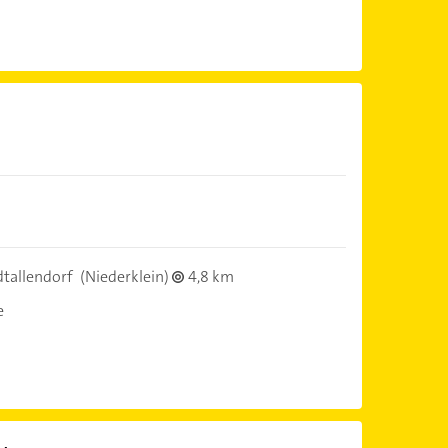
tallendorf
(Niederklein)
4,8 km
e