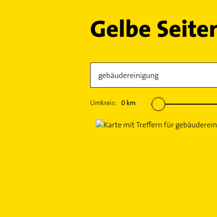
Umkreis:
0
km