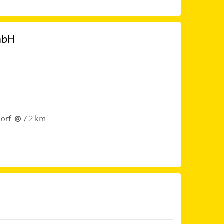
mbH
dorf
7,2 km