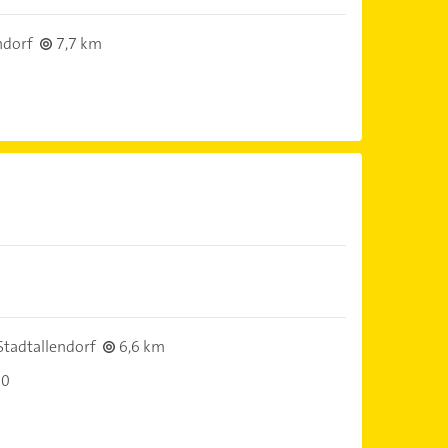
ndorf
7,7 km
tadtallendorf
6,6 km
00