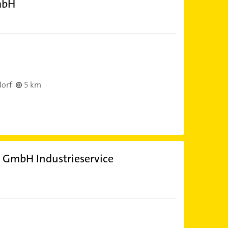
mbH
dorf
5 km
 GmbH Industrieservice