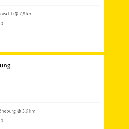
oischt)
7,8 km
00
gung
öneburg
3,6 km
00