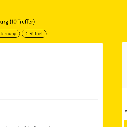
urg
(
10
Treffer)
tfernung
Geöffnet
W