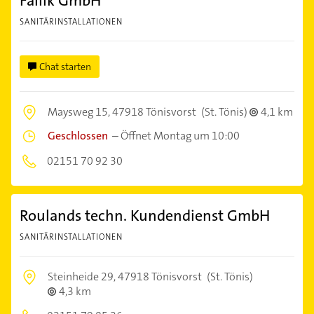
Fallik GmbH
SANITÄRINSTALLATIONEN
Chat starten
Maysweg 15,
47918 Tönisvorst
(St. Tönis)
4,1 km
Geschlossen
–
Öffnet Montag um 10:00
02151 70 92 30
Roulands techn. Kundendienst GmbH
SANITÄRINSTALLATIONEN
Steinheide 29,
47918 Tönisvorst
(St. Tönis)
4,3 km