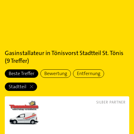
Gasinstallateur
in
Tönisvorst Stadtteil St. Tönis
(
9
Treffer)
Beste Treffer
Bewertung
Entfernung
Stadtteil
SILBER PARTNER