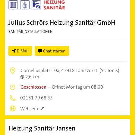
Julius Schrörs Heizung Sanitär GmbH
SANITÄRINSTALLATIONEN
E-Mail
Chat starten
Corneliusplatz 10a,
47918 Tönisvorst
(St. Tönis)
2,6 km
Geschlossen
–
Öffnet Montag um 08:00
02151 79 68 33
Webseite
Heizung Sanitär Jansen