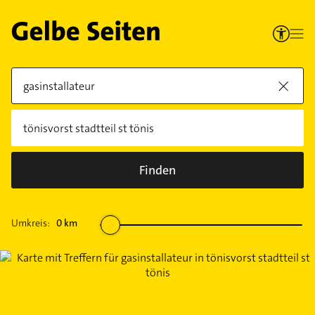
Finden
Umkreis:
0
km