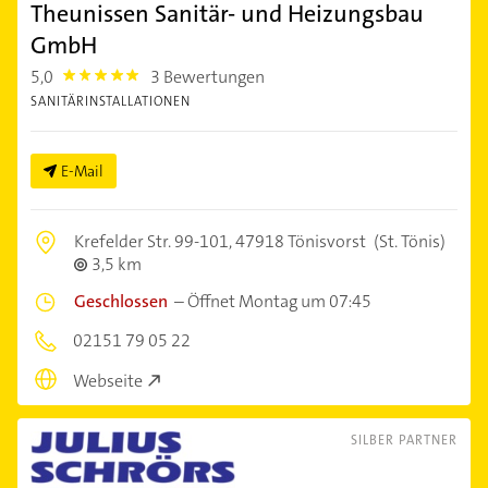
Theunissen Sanitär- und Heizungsbau
GmbH
5,0
3 Bewertungen
5.0
SANITÄRINSTALLATIONEN
E-Mail
Krefelder Str. 99-101,
47918 Tönisvorst
(St. Tönis)
3,5 km
Geschlossen
–
Öffnet Montag um 07:45
02151 79 05 22
Webseite
SILBER PARTNER