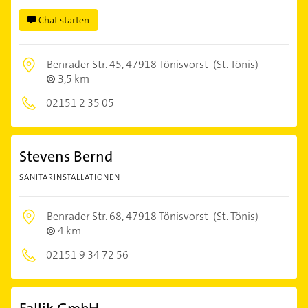
Chat starten
Benrader Str. 45,
47918 Tönisvorst
(St. Tönis)
3,5 km
02151 2 35 05
Stevens Bernd
SANITÄRINSTALLATIONEN
Benrader Str. 68,
47918 Tönisvorst
(St. Tönis)
4 km
02151 9 34 72 56