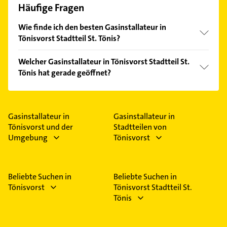
Häufige Fragen
Wie finde ich den besten Gasinstallateur in
Tönisvorst Stadtteil St. Tönis?
Vergleichen Sie alle Anbieter anhand echter
Welcher Gasinstallateur in Tönisvorst Stadtteil St.
Kundenmeinungen und profitieren Sie von den
Tönis hat gerade geöffnet?
Empfehlungen. Die Suchergebnisse können Sie sich
einfach nach
Bewertungen
sortiert anzeigen lassen.
Im Anbieter-Bereich finden Sie alle
Öffnungszeiten
.
Bitte beachten Sie, dass diese an Sonn- und
Feiertagen abweichen können.
Gasinstallateur in
Gasinstallateur in
Tönisvorst und der
Stadtteilen von
Umgebung
Tönisvorst
Beliebte Suchen in
Beliebte Suchen in
Tönisvorst
Tönisvorst Stadtteil St.
Tönis