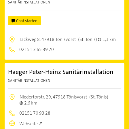
SANITÄRINSTALLATIONEN
Chat starten
Tackweg 8,
47918 Tönisvorst
(St. Tönis)
1,1 km
02151 3 65 39 70
Haeger Peter-Heinz Sanitärinstallation
SANITÄRINSTALLATIONEN
Niedertorstr. 29,
47918 Tönisvorst
(St. Tönis)
2,6 km
02151 70 93 28
Webseite