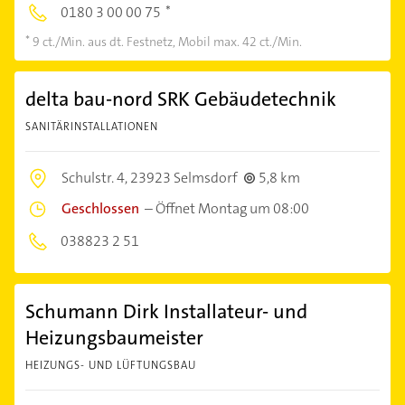
0180 3 00 00 75
9 ct./Min. aus dt. Festnetz, Mobil max. 42 ct./Min.
delta bau-nord SRK Gebäudetechnik
SANITÄRINSTALLATIONEN
Schulstr. 4,
23923 Selmsdorf
5,8 km
Geschlossen
–
Öffnet Montag um 08:00
038823 2 51
Schumann Dirk Installateur- und
Heizungsbaumeister
HEIZUNGS- UND LÜFTUNGSBAU