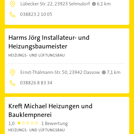
Lübecker Str. 22,
23923 Selmsdorf
6,1 km
038823 2 10 05
Harms Jörg Installateur- und
Heizungsbaumeister
HEIZUNGS- UND LÜFTUNGSBAU
Ernst-Thälmann-Str. 50,
23942 Dassow
7,1 km
038826 8 83 34
Kreft Michael Heizungen und
Bauklempnerei
1,0
1 Bewertung
1.0
HEIZUNGS- UND LÜFTUNGSBAU