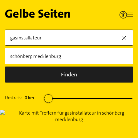
Finden
Umkreis:
0
km