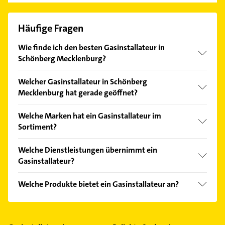
Häufige Fragen
Wie finde ich den besten Gasinstallateur in
Schönberg Mecklenburg?
Vergleichen Sie alle Anbieter anhand echter
Welcher Gasinstallateur in Schönberg
Kundenmeinungen und profitieren Sie von den
Mecklenburg hat gerade geöffnet?
Empfehlungen. Die Suchergebnisse können Sie sich
einfach nach
Bewertungen
sortiert anzeigen lassen.
Im Anbieter-Bereich finden Sie alle
Öffnungszeiten
.
Welche Marken hat ein Gasinstallateur im
Bitte beachten Sie, dass diese an Sonn- und
Sortiment?
Feiertagen abweichen können.
Der Gasinstallateur verkauft Marken wie Vaillant.
Welche Dienstleistungen übernimmt ein
Gasinstallateur?
Folgende Leistungen werden angeboten:
Welche Produkte bietet ein Gasinstallateur an?
Installationen für die Abwasserentsorgung,
Installationen für die Wasserversorgung, Klempner,
Das Angebot umfasst unter anderem Gasheizungen,
Beratung und Energieberatung.
Heizungsanlagen, Heizkörper, Wärmepumpen und
Ölheizungen.