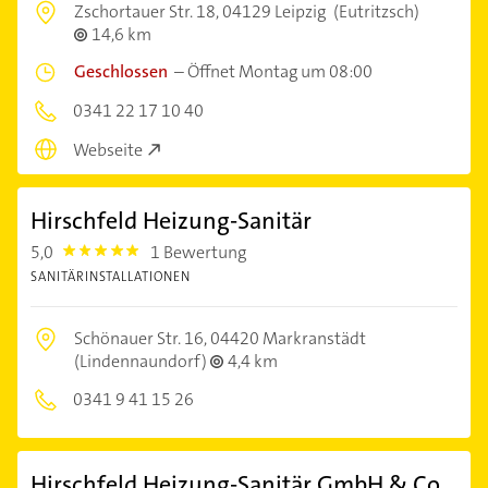
Zschortauer Str. 18,
04129 Leipzig
(Eutritzsch)
14,6 km
Geschlossen
–
Öffnet Montag um 08:00
0341 22 17 10 40
Webseite
Hirschfeld Heizung-Sanitär
5,0
1 Bewertung
5.0
SANITÄRINSTALLATIONEN
Schönauer Str. 16,
04420 Markranstädt
(Lindennaundorf)
4,4 km
0341 9 41 15 26
Hirschfeld Heizung-Sanitär GmbH & Co.