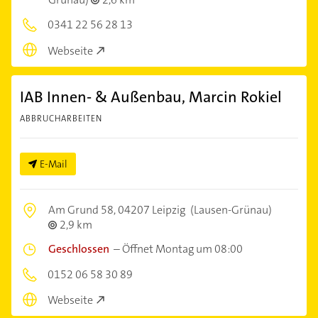
0341 22 56 28 13
Webseite
IAB Innen- & Außenbau, Marcin Rokiel
ABBRUCHARBEITEN
E-Mail
Am Grund 58,
04207 Leipzig
(Lausen-Grünau)
2,9 km
Geschlossen
–
Öffnet Montag um 08:00
0152 06 58 30 89
Webseite