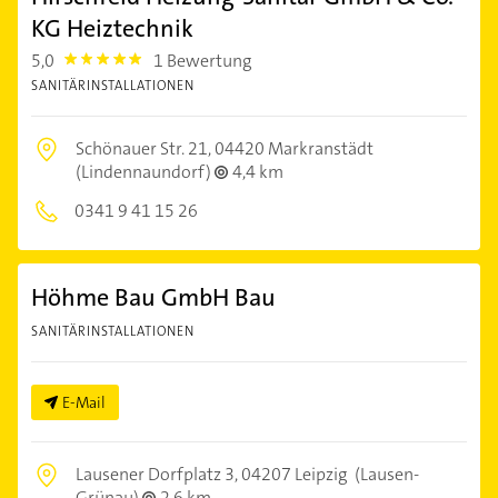
KG Heiztechnik
5,0
1 Bewertung
5.0
SANITÄRINSTALLATIONEN
Schönauer Str. 21,
04420 Markranstädt
(Lindennaundorf)
4,4 km
0341 9 41 15 26
Höhme Bau GmbH Bau
SANITÄRINSTALLATIONEN
E-Mail
Lausener Dorfplatz 3,
04207 Leipzig
(Lausen-
Grünau)
2,6 km