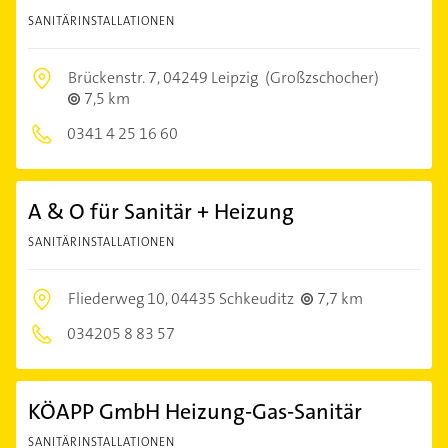
SANITÄRINSTALLATIONEN
Brückenstr. 7,
04249 Leipzig
(Großzschocher)
7,5 km
0341 4 25 16 60
A & O für Sanitär + Heizung
SANITÄRINSTALLATIONEN
Fliederweg 10,
04435 Schkeuditz
7,7 km
034205 8 83 57
KÖAPP GmbH Heizung-Gas-Sanitär
SANITÄRINSTALLATIONEN