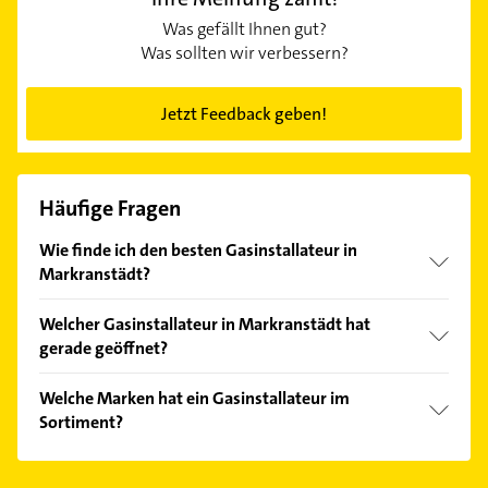
Was gefällt Ihnen gut?
Was sollten wir verbessern?
Jetzt Feedback geben!
Häufige Fragen
Wie finde ich den besten Gasinstallateur in
Markranstädt?
Vergleichen Sie alle Anbieter anhand echter
Welcher Gasinstallateur in Markranstädt hat
Kundenmeinungen und profitieren Sie von den
gerade geöffnet?
Empfehlungen. Die Suchergebnisse können Sie sich
einfach nach
Bewertungen
sortiert anzeigen lassen.
Im Anbieter-Bereich finden Sie alle
Öffnungszeiten
.
Welche Marken hat ein Gasinstallateur im
Bitte beachten Sie, dass diese an Sonn- und
Sortiment?
Feiertagen abweichen können.
Der Gasinstallateur verkauft Marken wie Vaillant.