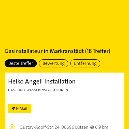
Gasinstallateur
in
Markranstädt
(
18
Treffer)
Beste Treffer
Bewertung
Entfernung
Heiko Angeli Installation
GAS- UND WASSERINSTALLATIONEN
E-Mail
Gustav-Adolf-Str. 24,
06686 Lützen
6,9 km