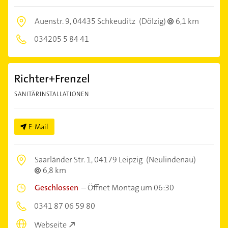
Auenstr. 9,
04435 Schkeuditz
(Dölzig)
6,1 km
034205 5 84 41
Richter+Frenzel
SANITÄRINSTALLATIONEN
E-Mail
Saarländer Str. 1,
04179 Leipzig
(Neulindenau)
6,8 km
Geschlossen
–
Öffnet Montag um 06:30
0341 87 06 59 80
Webseite