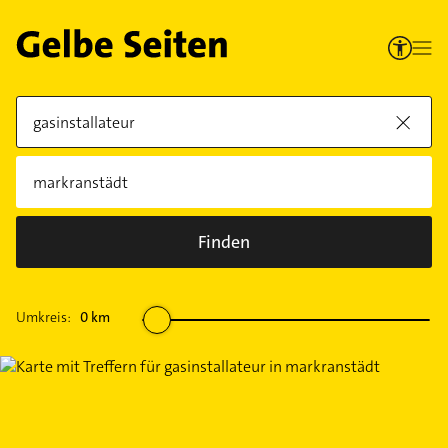
Finden
Umkreis:
0
km