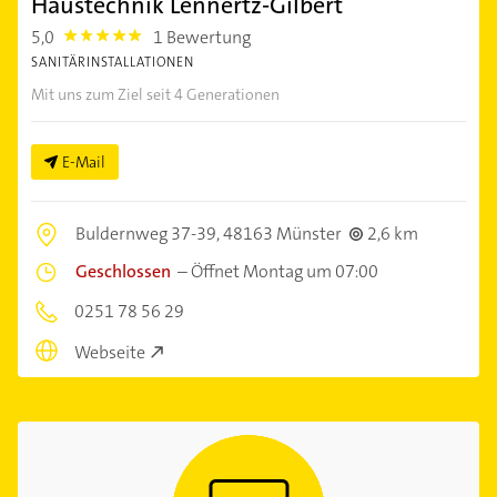
Haustechnik Lennertz-Gilbert
5,0
1 Bewertung
5.0
SANITÄRINSTALLATIONEN
Mit uns zum Ziel seit 4 Generationen
E-Mail
Buldernweg 37-39,
48163 Münster
2,6 km
Geschlossen
–
Öffnet Montag um 07:00
0251 78 56 29
Webseite