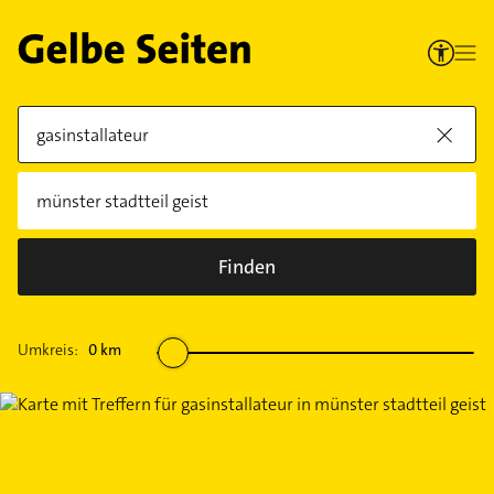
Finden
Umkreis:
0
km