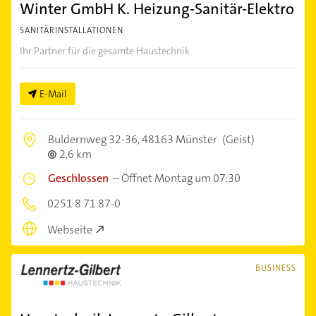
Winter GmbH K. Heizung-Sanitär-Elektro
SANITÄRINSTALLATIONEN
Ihr Partner für die gesamte Haustechnik
E-Mail
Buldernweg 32-36,
48163 Münster
(Geist)
2,6 km
Geschlossen
–
Öffnet Montag um 07:30
0251 8 71 87-0
Webseite
BUSINESS