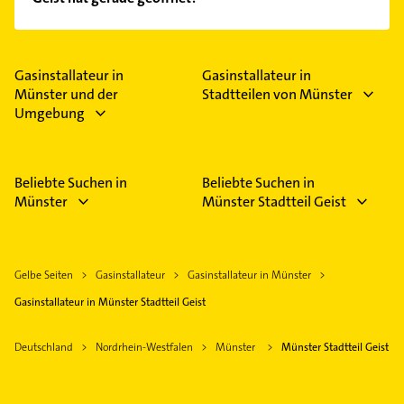
Empfehlungen. Die Suchergebnisse können Sie sich
einfach nach
Bewertungen
sortiert anzeigen lassen.
Im Anbieter-Bereich finden Sie alle
Öffnungszeiten
.
Bitte beachten Sie, dass diese an Sonn- und
Feiertagen abweichen können.
Gasinstallateur in
Gasinstallateur in
Münster und der
Stadtteilen von Münster
Umgebung
Beliebte Suchen in
Beliebte Suchen in
Münster
Münster Stadtteil Geist
Gelbe Seiten
Gasinstallateur
Gasinstallateur in Münster
Gasinstallateur in Münster Stadtteil Geist
Deutschland
Nordrhein-Westfalen
Münster
Münster Stadtteil Geist