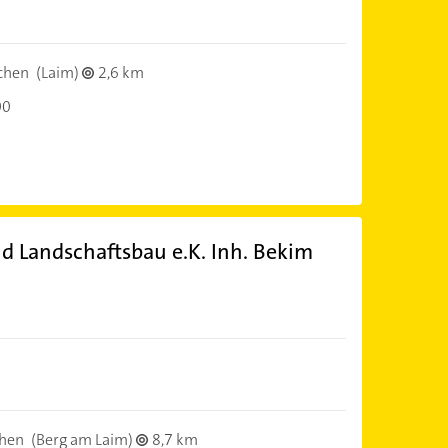
chen
(Laim)
2,6 km
00
d Landschaftsbau e.K. Inh. Bekim
hen
(Berg am Laim)
8,7 km