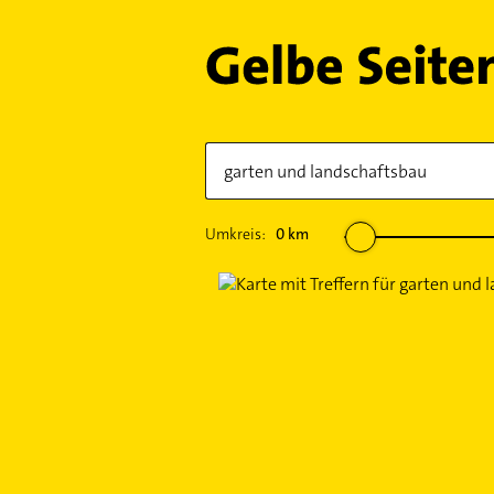
Umkreis:
0
km