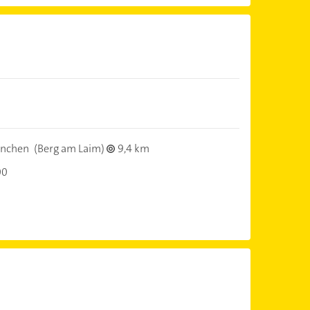
nchen
(Berg am Laim)
9,4 km
00