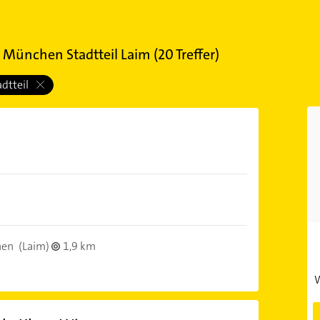
n
München Stadtteil Laim
(
20
Treffer)
adtteil
hen
(Laim)
1,9 km
W