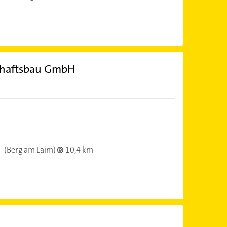
chaftsbau GmbH
n
(Berg am Laim)
10,4 km