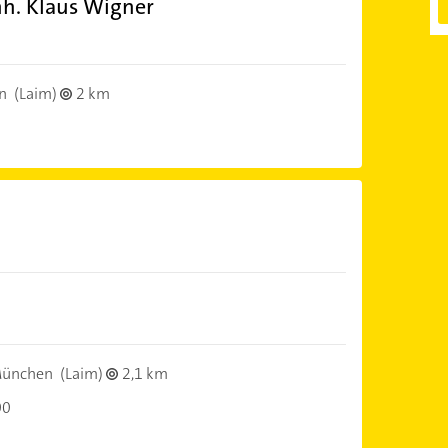
nh. Klaus Wigner
n
(Laim)
2 km
München
(Laim)
2,1 km
00