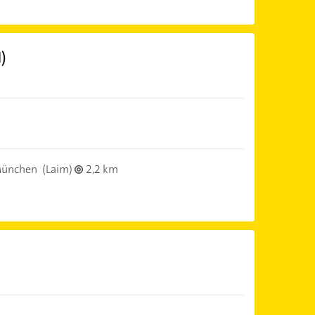
)
München
(Laim)
2,2 km