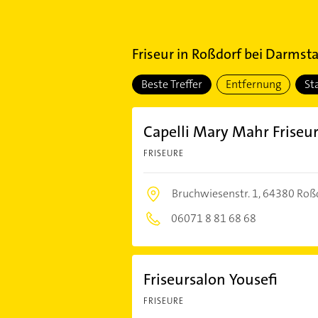
Friseur
in
Roßdorf bei Darmsta
Beste Treffer
Entfernung
St
Capelli Mary Mahr Friseu
FRISEURE
Bruchwiesenstr. 1,
64380 Roß
06071 8 81 68 68
Friseursalon Yousefi
FRISEURE