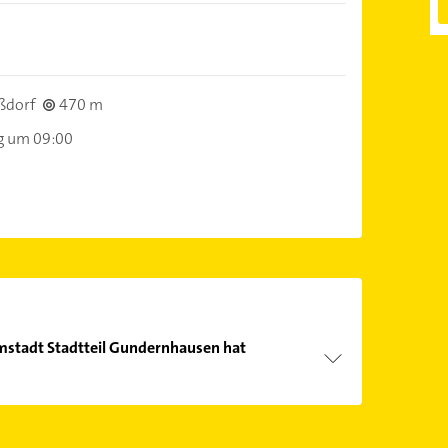
ßdorf
470 m
g um 09:00
rmstadt Stadtteil Gundernhausen hat
Öffnungszeiten
. Bitte beachten Sie, dass diese an
önnen.