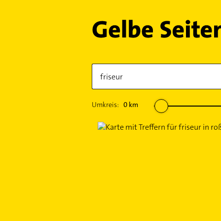
Umkreis:
0
km