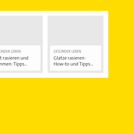
ÜNDER LEBEN
GESÜNDER LEBEN
t rasieren und
Glatze rasieren:
mmen: Tipps...
How-to und Tipps...