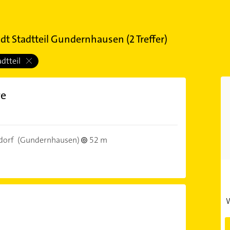
dt Stadtteil Gundernhausen
(
2
Treffer)
adtteil
re
dorf
(Gundernhausen)
52 m
W