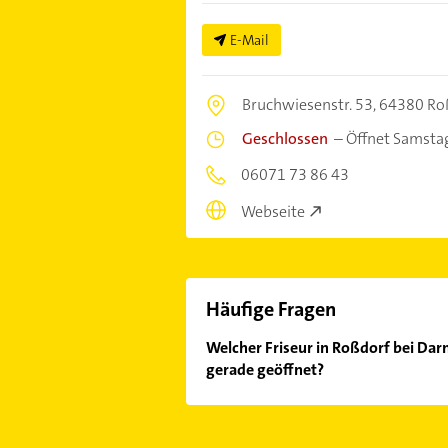
E-Mail
Bruchwiesenstr. 53,
64380 Ro
Geschlossen
–
Öffnet Samsta
06071 73 86 43
Webseite
Häufige Fragen
Welcher Friseur in Roßdorf bei Da
gerade geöffnet?
Im Anbieter-Bereich finden Sie alle
Sonn- und Feiertagen abweichen k