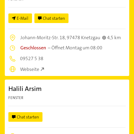
E-Mail
Chat starten
Johann-Moritz-Str. 18,
97478 Knetzgau
4,5 km
Geschlossen
–
Öffnet Montag um 08:00
09527 5 38
Webseite
Halili Arsim
FENSTER
Chat starten