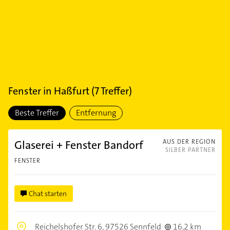
Fenster
in
Haßfurt
(
7
Treffer)
Beste Treffer
Entfernung
Glaserei + Fenster Bandorf
AUS DER REGION
SILBER PARTNER
FENSTER
Chat starten
Reichelshofer Str. 6,
97526 Sennfeld
16,2 km