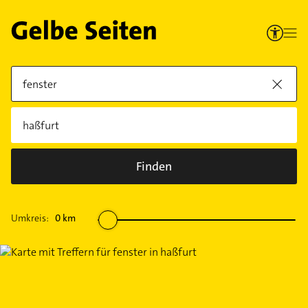
Finden
Umkreis:
0
km