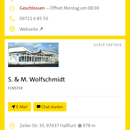
Geschlossen
–
Öffnet Montag um 08:00
09721 6 85 50
Webseite
SILBER PARTNER
S. & M. Wolfschmidt
FENSTER
E-Mail
Chat starten
Zeiler Str. 35,
97437 Haßfurt
978 m