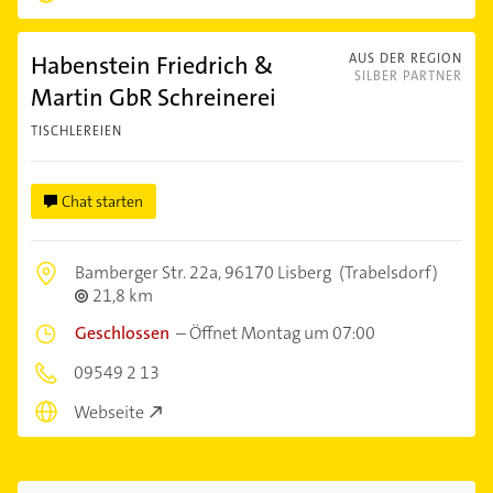
Habenstein Friedrich &
AUS DER REGION
SILBER PARTNER
Martin GbR Schreinerei
TISCHLEREIEN
Chat starten
Bamberger Str. 22a,
96170 Lisberg
(Trabelsdorf)
21,8 km
Geschlossen
–
Öffnet Montag um 07:00
09549 2 13
Webseite