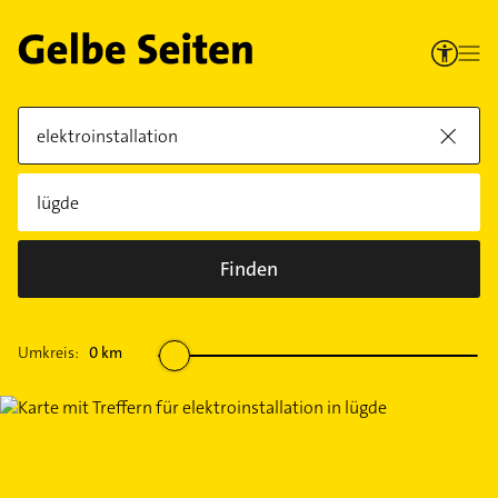
Finden
Umkreis:
0
km