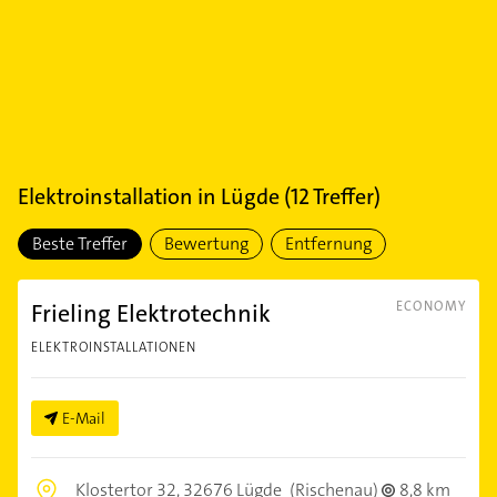
Elektroinstallation
in
Lügde
(
12
Treffer)
Beste Treffer
Bewertung
Entfernung
Frieling Elektrotechnik
ECONOMY
ELEKTROINSTALLATIONEN
E-Mail
Klostertor 32,
32676 Lügde
(Rischenau)
8,8 km