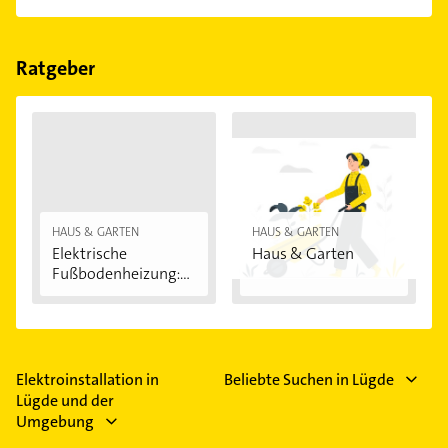
einfach nach
Bewertungen
sortiert anzeigen lassen.
Im Anbieter-Bereich finden Sie alle
Öffnungszeiten
.
Bitte beachten Sie, dass diese an Sonn- und
Feiertagen abweichen können.
Ratgeber
HAUS & GARTEN
HAUS & GARTEN
Elektrische
Haus & Garten
Fußbodenheizung:
Vorteile...
Elektroinstallation in
Beliebte Suchen in Lügde
Lügde und der
Umgebung