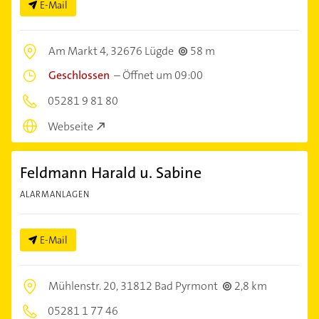
E-Mail
Am Markt 4,
32676 Lügde
58 m
Geschlossen
–
Öffnet um 09:00
05281 9 81 80
Webseite
Feldmann Harald u. Sabine
ALARMANLAGEN
E-Mail
Mühlenstr. 20,
31812 Bad Pyrmont
2,8 km
05281 1 77 46