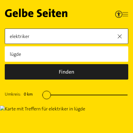
Finden
Umkreis:
0
km