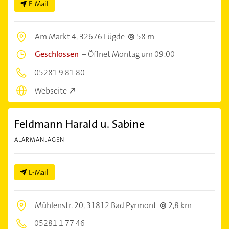
E-Mail
Am Markt 4,
32676 Lügde
58 m
Geschlossen
–
Öffnet Montag um 09:00
05281 9 81 80
Webseite
Feldmann Harald u. Sabine
ALARMANLAGEN
E-Mail
Mühlenstr. 20,
31812 Bad Pyrmont
2,8 km
05281 1 77 46