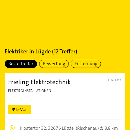
Elektriker
in
Lügde
(
12
Treffer)
Beste Treffer
Bewertung
Entfernung
Frieling Elektrotechnik
ECONOMY
ELEKTROINSTALLATIONEN
E-Mail
Klostertor 32,
32676 Lügde
(Rischenau)
8,8 km