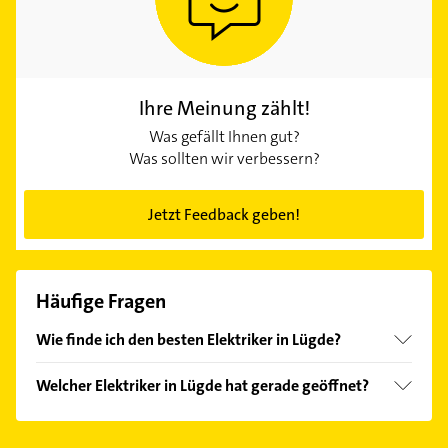
Ihre Meinung zählt!
Was gefällt Ihnen gut?
Was sollten wir verbessern?
Jetzt Feedback geben!
Häufige Fragen
Wie finde ich den besten Elektriker in Lügde?
Vergleichen Sie alle Anbieter anhand echter
Welcher Elektriker in Lügde hat gerade geöffnet?
Kundenmeinungen und profitieren Sie von den
Empfehlungen. Die Suchergebnisse können Sie sich
Im Anbieter-Bereich finden Sie alle
Öffnungszeiten
.
einfach nach
Bewertungen
sortiert anzeigen lassen.
Bitte beachten Sie, dass diese an Sonn- und