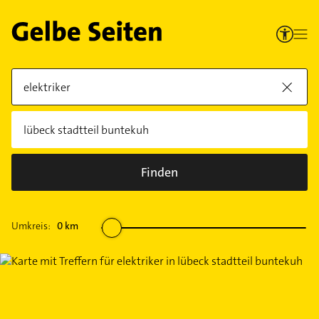
Finden
Umkreis:
0
km