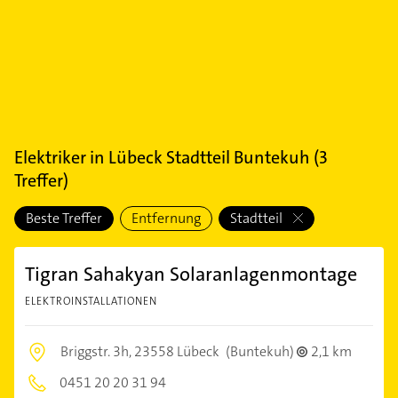
Elektriker
in
Lübeck Stadtteil Buntekuh
(
3
Treffer)
Beste Treffer
Entfernung
Stadtteil
Tigran Sahakyan Solaranlagenmontage
ELEKTROINSTALLATIONEN
Briggstr. 3h,
23558 Lübeck
(Buntekuh)
2,1 km
0451 20 20 31 94