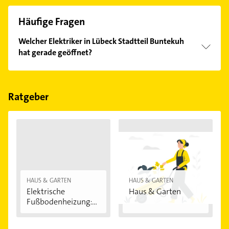
Häufige Fragen
Welcher Elektriker in Lübeck Stadtteil Buntekuh
hat gerade geöffnet?
Im Anbieter-Bereich finden Sie alle
Öffnungszeiten
.
Bitte beachten Sie, dass diese an Sonn- und
Feiertagen abweichen können.
Ratgeber
HAUS & GARTEN
HAUS & GARTEN
Elektrische
Haus & Garten
Fußbodenheizung:
Vorteile...