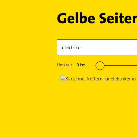
Umkreis:
0
km