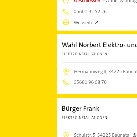
Geschlossen
–
Öffnet Montag
05601 92 52 26
Webseite
Wahl Norbert Elektro- un
ELEKTROINSTALLATIONEN
Hermannweg 8,
34225 Baunat
05601 96 08 70
Bürger Frank
ELEKTROINSTALLATIONEN
Schulstr. 5,
34225 Baunatal