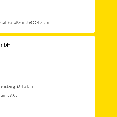
atal
(Großenritte)
4,2 km
GmbH
ensberg
4,3 km
 um 08:00