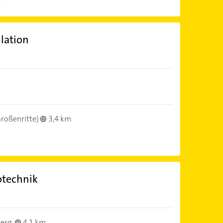
llation
roßenritte)
3,4 km
otechnik
erg
4,1 km