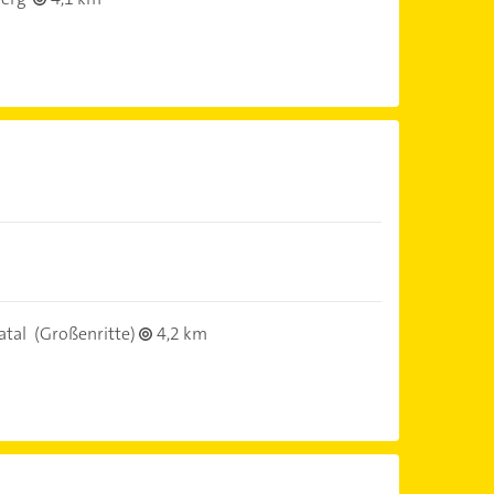
atal
(Großenritte)
4,2 km