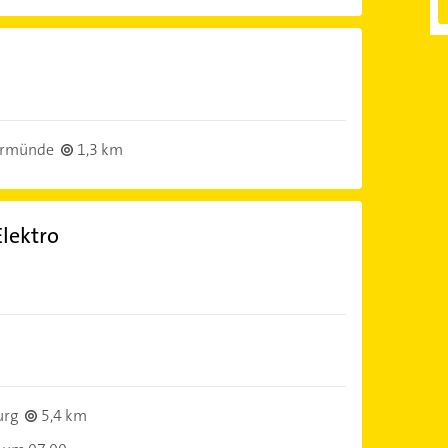
ermünde
1,3 km
lektro
urg
5,4 km