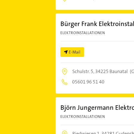
Bürger Frank Elektroinsta
ELEKTROINSTALLATIONEN
E-Mail
Schulstr. 5,
34225 Baunatal
(G
05601 96 51 40
Björn Jungermann Elektr
ELEKTROINSTALLATIONEN
Riedwiesen 1,
34281 Gudensb