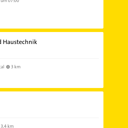
 um 07:00
d Haustechnik
al
3 km
3,4 km