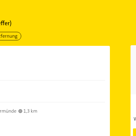
ffer)
tfernung
ermünde
1,3 km
W