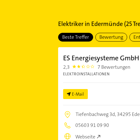
Elektriker
in
Edermünde
(
25
Tre
Beste Treffer
Bewertung
En
ES Energiesysteme GmbH
2,3
7 Bewertungen
2.3
ELEKTROINSTALLATIONEN
E-Mail
Tiefenbachweg 3d,
34295 Ed
05603 91 09 90
Webseite