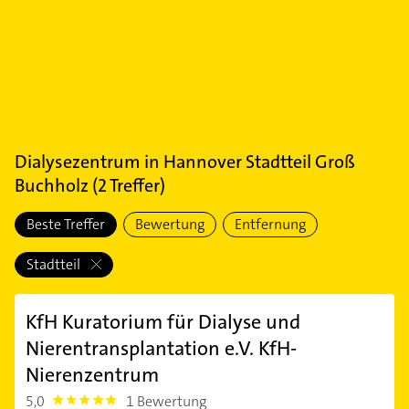
Dialysezentrum
in
Hannover Stadtteil Groß
Buchholz
(
2
Treffer)
Beste Treffer
Bewertung
Entfernung
Stadtteil
KfH Kuratorium für Dialyse und
Nierentransplantation e.V. KfH-
Nierenzentrum
5,0
1 Bewertung
5.0