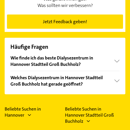
Was sollten wir verbessern?
Jetzt Feedback geben!
Häufige Fragen
Wie finde ich das beste Dialysezentrum in
Hannover Stadtteil Groß Buchholz?
Vergleichen Sie alle Anbieter anhand echter
Welches Dialysezentrum in Hannover Stadtteil
Kundenmeinungen und profitieren Sie von den
Groß Buchholz hat gerade geöffnet?
Empfehlungen. Die Suchergebnisse können Sie sich
einfach nach
Bewertungen
sortiert anzeigen lassen.
Im Anbieter-Bereich finden Sie alle
Öffnungszeiten
.
Bitte beachten Sie, dass diese an Sonn- und
Feiertagen abweichen können.
Beliebte Suchen in
Beliebte Suchen in
Hannover
Hannover Stadtteil Groß
Buchholz