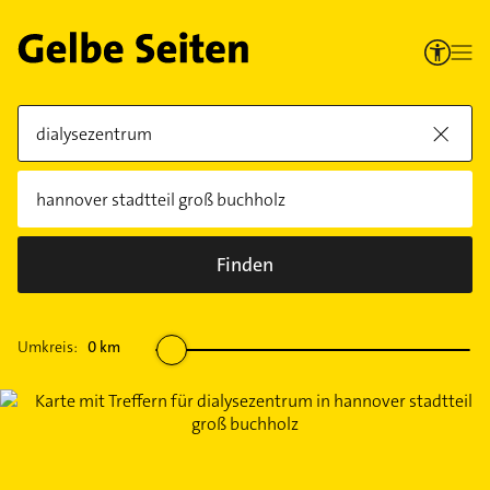
Finden
Umkreis:
0
km